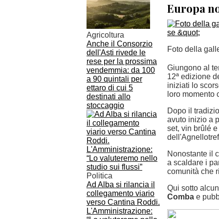
Europa no
Agricoltura
Anche il Consorzio
Foto della gall
dell'Asti rivede le
rese per la prossima
Giungono al te
vendemmia: da 100
12ª edizione del
a 90 quintali per
iniziati lo sco
ettaro di cui 5
loro momento c
destinati allo
stoccaggio
Dopo il tradizi
avuto inizio a 
set, vin brûlé 
dell'Agnellotref
Nonostante il c
a scaldare i par
comunità che ri
Politica
Ad Alba si rilancia il
Qui sotto alcun
collegamento viario
Comba
e pubbl
verso Cantina Roddi.
L'Amministrazione: