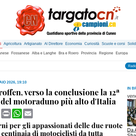
i
Agricoltura
Artigianato
Al Direttore
Economia
Curiosità
Scuole e corsi
Solid
anese
Fossanese
Alba e Langhe
Bra e Roero
Provincia
Regione
Europa
Radio
IO 2026, 19:10
IN B
offen, verso la conclusione la 12ª
ven
 del motoraduno più alto d'Italia
book
X
Print
WhatsApp
Email
rni per gli appassionati delle due ruote
Da 
 centinaia di motociclisti da tutta
Sban