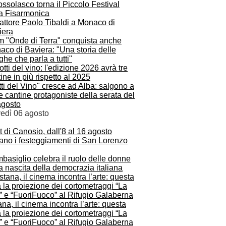
ssolasco torna il Piccolo Festival
la Fisarmonica
ilm "Onde di Terra" conquista anche
co di Baviera: "Una storia delle
he che parla a tutti"
ti del Vino" cresce ad Alba: salgono a
e cantine protagoniste della serata del
agosto
vedì 06 agosto
t di Canosio, dall'8 al 16 agosto
ano i festeggiamenti di San Lorenzo
asiglio celebra il ruolo delle donne
a nascita della democrazia italiana
na, il cinema incontra l’arte: questa
 la proiezione dei cortometraggi “La
” e “FuoriFuoco” al Rifugio Galaberna