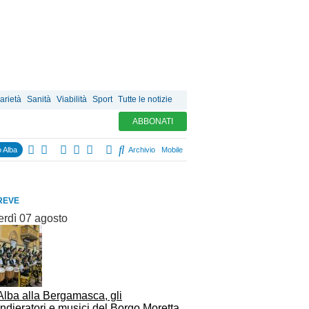
arietà
Sanità
Viabilità
Sport
Tutte le notizie
ABBONATI
 Alba
Archivio
Mobile
REVE
erdì 07 agosto
Alba alla Bergamasca, gli
dieratori e musici del Borgo Moretta