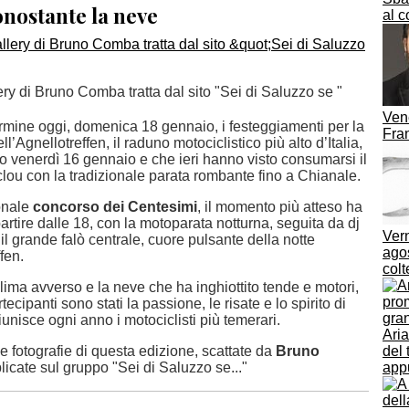
nostante la neve
al c
ery di Bruno Comba tratta dal sito "Sei di Saluzzo se "
Ven
rmine oggi, domenica 18 gennaio, i festeggiamenti per la
Fra
l’Agnellotreffen, il raduno motociclistico più alto d’Italia,
rso venerdì 16 gennaio e che ieri hanno visto consumarsi il
lou con la tradizionale parata rombante fino a Chianale.
onale
concorso dei Centesimi
, il momento più atteso ha
partire dalle 18, con la motoparata notturna, seguita da dj
Vern
e il grande falò centrale, cuore pulsante della notte
agos
fen.
colt
lima avverso e la neve che ha inghiottito tende e motori,
tecipanti sono stati la passione, le risate e lo spirito di
unisce ogni anno i motociclisti più temerari.
Ari
e fotografie di questa edizione, scattate da
Bruno
del 
icate sul gruppo "Sei di Saluzzo se..."
app