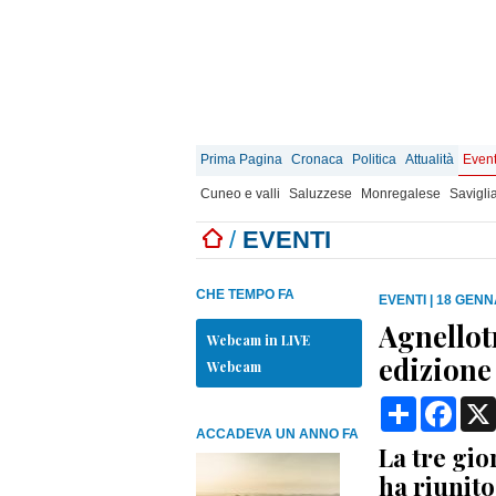
Prima Pagina
Cronaca
Politica
Attualità
Event
Cuneo e valli
Saluzzese
Monregalese
Savigli
/
EVENTI
CHE TEMPO FA
EVENTI
|
18 GENNA
Agnellotr
Webcam in LIVE
edizione
Webcam
Condividi
Face
ACCADEVA UN ANNO FA
La tre gio
ha riunito