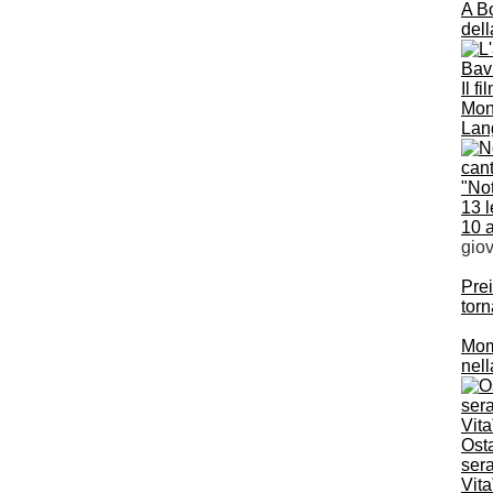
A Bo
del
Il f
Mona
Lang
"Not
13 l
10 
gio
Prei
torn
Momb
nell
Osta
sera
Vita