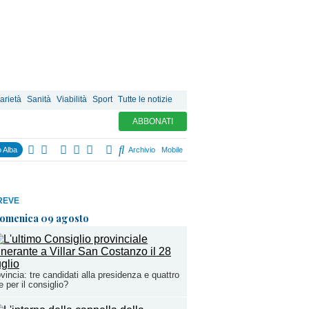
arietà
Sanità
Viabilità
Sport
Tutte le notizie
ABBONATI
 Alba
Archivio
Mobile
REVE
omenica 09 agosto
vincia: tre candidati alla presidenza e quattro
te per il consiglio?