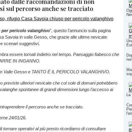
to dalle raccomandazioni di non
i sul percorso anche se tracciato
Ogg
Nev
 per pericolo valanghivo
", questo l'annuncio sulla pagina
 Savoia in valle Gesso, che grazie alle ultime nevicate
Una
e scenari suggestivi.
Eur
ra essere tornati indietro nel tempo. Paesaggio fiabesco che
Dop
non
ARRE IN INGANNO.
Mal
e in Valle Gesso e TANTO É IL PERICOLO VALANGHIVO.
sop
o previste ulteriori nevicate che col sole di domani potrebbero
valanghe spontanee di grandi dimensioni lungo l’accesso ai
La 
Con
intraprendere il percorso anche se tracciato.
Pie
l'a
erne 24/01/26.
i tornare operativi al più presto ricordiamo di consultare