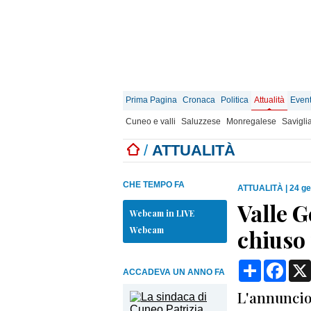
Prima Pagina
Cronaca
Politica
Attualità
Event
Cuneo e valli
Saluzzese
Monregalese
Savigli
/
ATTUALITÀ
CHE TEMPO FA
ATTUALITÀ
|
24 ge
Valle G
Webcam in LIVE
Webcam
chiuso 
Condividi
Face
ACCADEVA UN ANNO FA
L'annuncio 