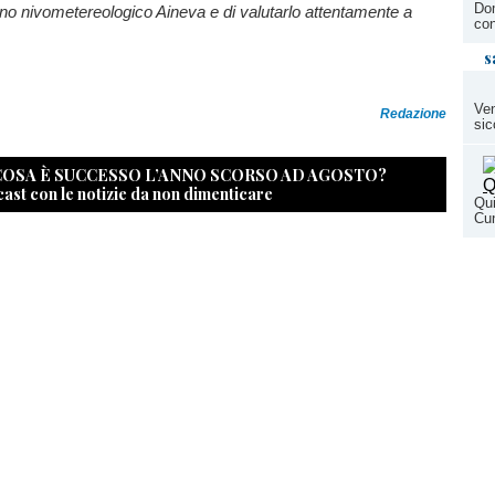
Dom
tino nivometereologico Aineva e di valutarlo attentamente a
con
s
Ven
Redazione
sic
 COSA È SUCCESSO L’ANNO SCORSO AD AGOSTO?
cast con le notizie da non dimenticare
Qui
Cu