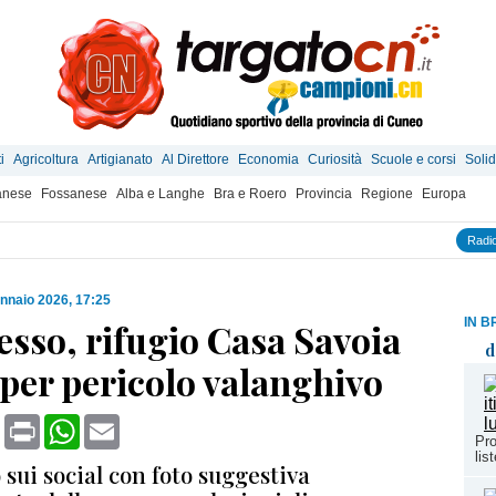
i
Agricoltura
Artigianato
Al Direttore
Economia
Curiosità
Scuole e corsi
Solid
anese
Fossanese
Alba e Langhe
Bra e Roero
Provincia
Regione
Europa
Radio
nnaio 2026, 17:25
IN B
esso, rifugio Casa Savoia
d
per pericolo valanghivo
book
X
Print
WhatsApp
Email
Pro
lis
sui social con foto suggestiva