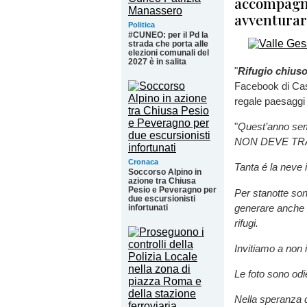
accompagna
avventurars
Politica
#CUNEO: per il Pd la
strada che porta alle
elezioni comunali del
2027 è in salita
"
Rifugio chiuso
Facebook di Casa
regale paesaggi 
"
Quest’anno semb
NON DEVE TR
Cronaca
Tanta é la nev
Soccorso Alpino in
azione tra Chiusa
Pesio e Peveragno per
Per stanotte son
due escursionisti
generare anche 
infortunati
rifugi.
Invitiamo a non 
Le foto sono odi
Nella speranza d