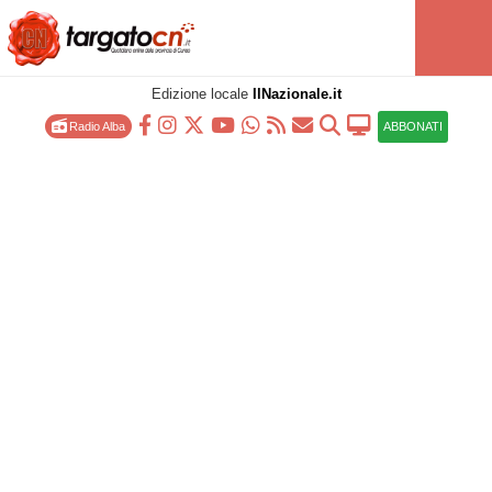
Edizione locale
IlNazionale.it
Radio Alba
ABBONATI