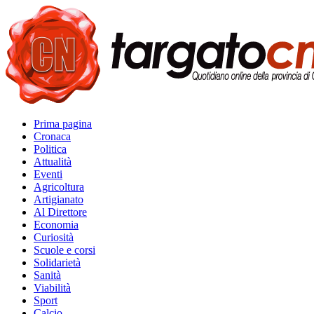
Prima pagina
Cronaca
Politica
Attualità
Eventi
Agricoltura
Artigianato
Al Direttore
Economia
Curiosità
Scuole e corsi
Solidarietà
Sanità
Viabilità
Sport
Calcio