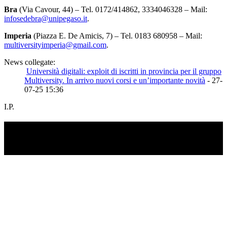
Bra
(Via Cavour, 44) – Tel. 0172/414862, 3334046328 – Mail:
infosedebra@unipegaso.it
.
Imperia
(Piazza E. De Amicis, 7) – Tel. 0183 680958 – Mail:
multiversityimperia@gmail.com
.
News collegate:
Università digitali: exploit di iscritti in provincia per il gruppo
Multiversity. In arrivo nuovi corsi e un’importante novità
- 27-
07-25 15:36
I.P.
TI RICORDI COSA È SUCCESSO L’ANNO
SCORSO AD AGOSTO?
Ascolta il podcast con le notizie da non dimenticare