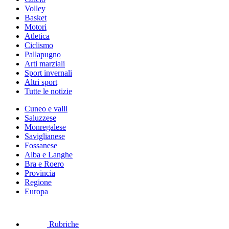
Volley
Basket
Motori
Atletica
Ciclismo
Pallapugno
Arti marziali
Sport invernali
Altri sport
Tutte le notizie
Cuneo e valli
Saluzzese
Monregalese
Saviglianese
Fossanese
Alba e Langhe
Bra e Roero
Provincia
Regione
Europa
Rubriche