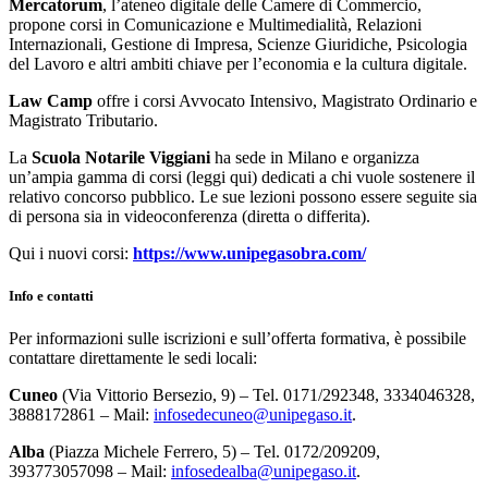
Mercatorum
, l’ateneo digitale delle Camere di Commercio,
propone corsi in Comunicazione e Multimedialità, Relazioni
Internazionali, Gestione di Impresa, Scienze Giuridiche, Psicologia
del Lavoro e altri ambiti chiave per l’economia e la cultura digitale.
Law Camp
offre i corsi Avvocato Intensivo, Magistrato Ordinario e
Magistrato Tributario.
La
Scuola Notarile Viggiani
ha sede in Milano e organizza
un’ampia gamma di corsi (leggi qui) dedicati a chi vuole sostenere il
relativo concorso pubblico. Le sue lezioni possono essere seguite sia
di persona sia in videoconferenza (diretta o differita).
Qui i nuovi corsi:
https://www.unipegasobra.com/
Info e contatti
Per informazioni sulle iscrizioni e sull’offerta formativa, è possibile
contattare direttamente le sedi locali:
Cuneo
(Via Vittorio Bersezio, 9) – Tel. 0171/292348, 3334046328,
3888172861 – Mail:
infosedecuneo@unipegaso.it
.
Alba
(Piazza Michele Ferrero, 5) – Tel. 0172/209209,
393773057098 – Mail:
infosedealba@unipegaso.it
.