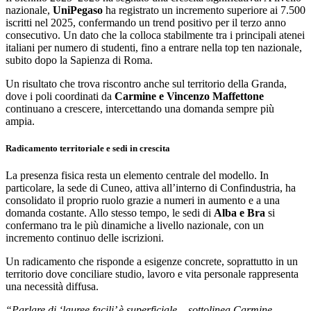
nazionale,
UniPegaso
ha registrato un incremento superiore ai 7.500
iscritti nel 2025, confermando un trend positivo per il terzo anno
consecutivo. Un dato che la colloca stabilmente tra i principali atenei
italiani per numero di studenti, fino a entrare nella top ten nazionale,
subito dopo la Sapienza di Roma.
Un risultato che trova riscontro anche sul territorio della Granda,
dove i poli coordinati da
Carmine e Vincenzo Maffettone
continuano a crescere, intercettando una domanda sempre più
ampia.
Radicamento territoriale e sedi in crescita
La presenza fisica resta un elemento centrale del modello. In
particolare, la sede di Cuneo, attiva all’interno di Confindustria, ha
consolidato il proprio ruolo grazie a numeri in aumento e a una
domanda costante. Allo stesso tempo, le sedi di
Alba e Bra
si
confermano tra le più dinamiche a livello nazionale, con un
incremento continuo delle iscrizioni.
Un radicamento che risponde a esigenze concrete, soprattutto in un
territorio dove conciliare studio, lavoro e vita personale rappresenta
una necessità diffusa.
“Parlare di ‘lauree facili’ è superficiale – sottolinea Carmine