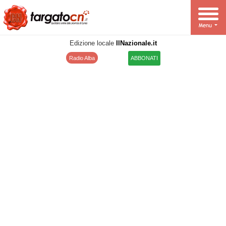
Edizione locale
IlNazionale.it
Radio Alba
ABBONATI