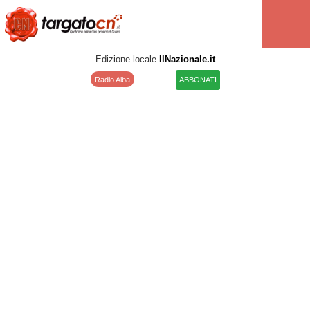
Edizione locale
IlNazionale.it
Radio Alba
ABBONATI