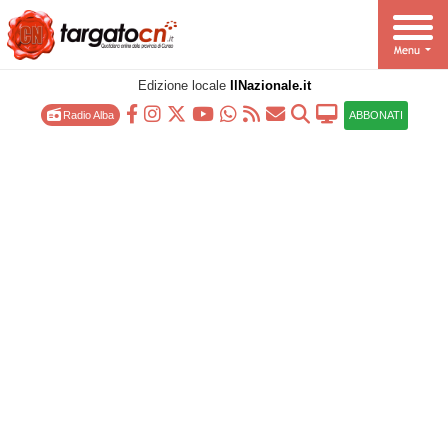
Edizione locale
IlNazionale.it
Radio Alba
ABBONATI