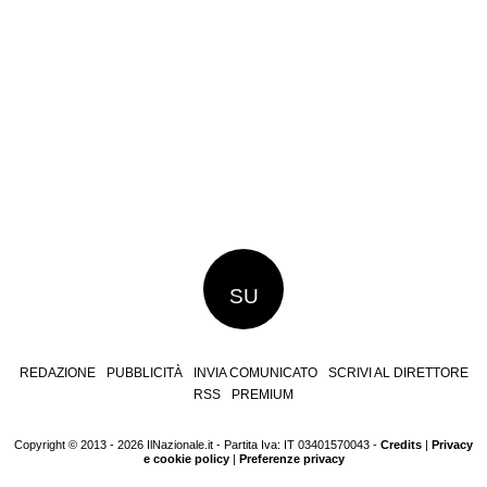
SU
REDAZIONE
PUBBLICITÀ
INVIA COMUNICATO
SCRIVI AL DIRETTORE
RSS
PREMIUM
Copyright © 2013 - 2026 IlNazionale.it - Partita Iva: IT 03401570043 -
Credits
|
Privacy
e cookie policy
|
Preferenze privacy