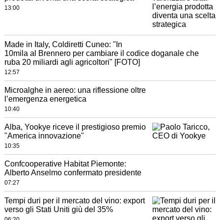
13:00
Made in Italy, Coldiretti Cuneo: "In
10mila al Brennero per cambiare il codice doganale che
ruba 20 miliardi agli agricoltori" [FOTO]
12:57
Microalghe in aereo: una riflessione oltre
l’emergenza energetica
10:40
Alba, Yookye riceve il prestigioso premio
"America innovazione"
10:35
Confcooperative Habitat Piemonte:
Alberto Anselmo confermato presidente
07:27
Tempi duri per il mercato del vino: export
verso gli Stati Uniti giù del 35%
06:20