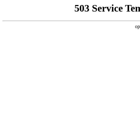
503 Service Te
op