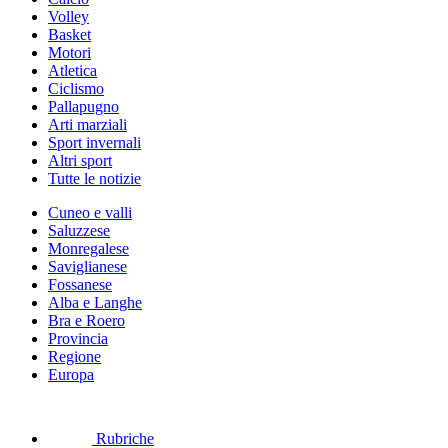
Volley
Basket
Motori
Atletica
Ciclismo
Pallapugno
Arti marziali
Sport invernali
Altri sport
Tutte le notizie
Cuneo e valli
Saluzzese
Monregalese
Saviglianese
Fossanese
Alba e Langhe
Bra e Roero
Provincia
Regione
Europa
Rubriche