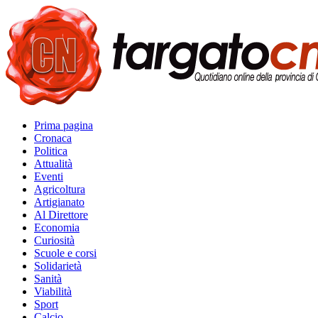
Prima pagina
Cronaca
Politica
Attualità
Eventi
Agricoltura
Artigianato
Al Direttore
Economia
Curiosità
Scuole e corsi
Solidarietà
Sanità
Viabilità
Sport
Calcio