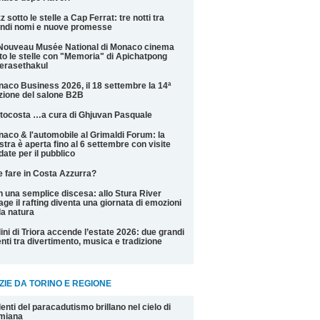
z sotto le stelle a Cap Ferrat: tre notti tra
ndi nomi e nuove promesse
Nouveau Musée National di Monaco cinema
to le stelle con "Memoria" di Apichatpong
erasethakul
aco Business 2026, il 18 settembre la 14ª
zione del salone B2B
tocosta …a cura di Ghjuvan Pasquale
aco & l'automobile al Grimaldi Forum: la
tra è aperta fino al 6 settembre con visite
date per il pubblico
 fare in Costa Azzurra?
 una semplice discesa: allo Stura River
lage il rafting diventa una giornata di emozioni
la natura
ini di Triora accende l’estate 2026: due grandi
nti tra divertimento, musica e tradizione
ZIE DA TORINO E REGIONE
alenti del paracadutismo brillano nel cielo di
miana