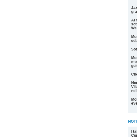
Jaz
gra
Al 
sot
We
Mon
edi
Sot
Mon
mos
gui
Che
Non
Vil
nel
Mol
eve
NOTI
I t
Cu