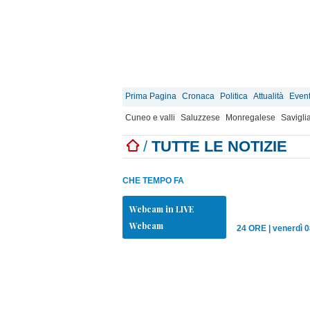
Prima Pagina
Cronaca
Politica
Attualità
Event
Cuneo e valli
Saluzzese
Monregalese
Savigli
/
TUTTE LE NOTIZIE
CHE TEMPO FA
Webcam in LIVE
Webcam
24 ORE
|
venerdì 