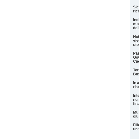
Sic
ric
Inc
mot
del
Not
viv
sto
Pas
Gov
Cie
Tor
Bus
In 
ris
Int
num
fin
Mus
giu
Fil
un 