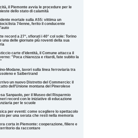
cità, il Piemonte avvia le procedure per le
hieste dello stato di calamità
idente mortale sulla A55: vittima un
ociclista 74enne, ferito il conducente
l'auto
te record a 27°, sfiorati i 40° col sole: Torino
e una delle giornate più roventi della sua
ria
ticcio carte d'identità, il Comune attacca il
erno: "Poca chiarezza e ritardi, fate subito la
"
ino-Modane, lavori sulla linea ferroviaria tra
soleno e Salbertrand
arrivo un nuovo Distretto del Commercio: il
catto dell’Unione montana del Pinerolese
esa Sanpaolo, per il Museo del Risparmio
eri record con le iniziative di educazione
anziaria per le scuole
ica per eventi: come scegliere lo spettacolo
sto per una serata che resti nella memoria
iera corta in Piemonte: cooperazione, filiere e
territorio da raccontare