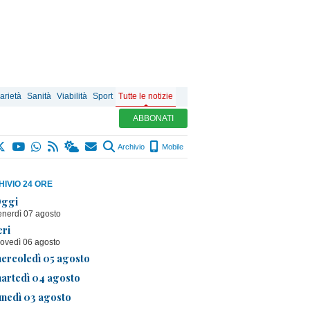
arietà
Sanità
Viabilità
Sport
Tutte le notizie
ABBONATI
Archivio
Mobile
IVIO 24 ORE
ggi
enerdì 07 agosto
eri
iovedì 06 agosto
ercoledì 05 agosto
artedì 04 agosto
unedì 03 agosto