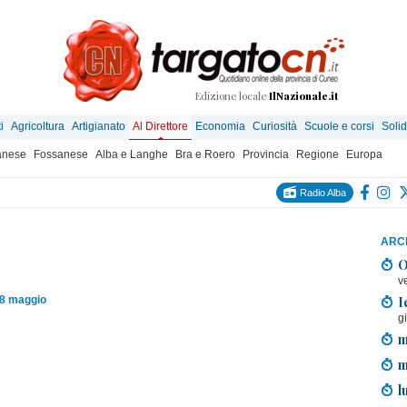
Edizione locale
IlNazionale.it
i
Agricoltura
Artigianato
Al Direttore
Economia
Curiosità
Scuole e corsi
Solid
anese
Fossanese
Alba e Langhe
Bra e Roero
Provincia
Regione
Europa
Radio Alba
ARCH
O
v
I
08 maggio
g
m
m
l