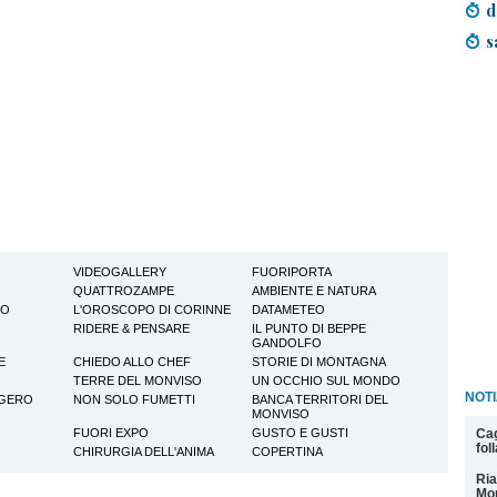
d
s
VIDEOGALLERY
FUORIPORTA
QUATTROZAMPE
AMBIENTE E NATURA
TO
L'OROSCOPO DI CORINNE
DATAMETEO
RIDERE & PENSARE
IL PUNTO DI BEPPE
GANDOLFO
E
CHIEDO ALLO CHEF
STORIE DI MONTAGNA
TERRE DEL MONVISO
UN OCCHIO SUL MONDO
NOTI
GGERO
NON SOLO FUMETTI
BANCA TERRITORI DEL
MONVISO
Cag
FUORI EXPO
GUSTO E GUSTI
fol
CHIRURGIA DELL'ANIMA
COPERTINA
Ria
Mon