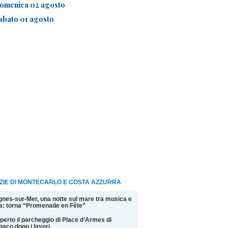
omenica 02 agosto
abato 01 agosto
ZIE DI MONTECARLO E COSTA AZZURRA
nes-sur-Mer, una notte sul mare tra musica e
la: torna “Promenade en Fête”
perto il parcheggio di Place d’Armes di
aco dopo i lavori