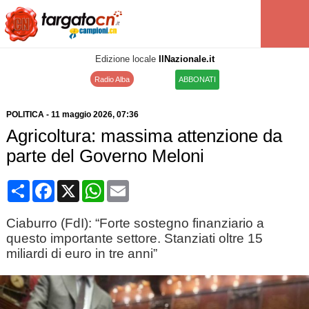
Edizione locale
IlNazionale.it
Radio Alba
ABBONATI
POLITICA
-
11 maggio 2026
, 07:36
Agricoltura: massima attenzione da
parte del Governo Meloni
Condividi
Facebook
X
WhatsApp
Email
Ciaburro (FdI): “Forte sostegno finanziario a
questo importante settore. Stanziati oltre 15
miliardi di euro in tre anni”