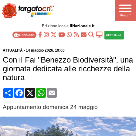
Edizione locale
IlNazionale.it
Radio Alba
ABBONATI
ATTUALITÀ
-
14 maggio 2026
, 19:00
Con il Fai "Benezzo Biodiversità", una
giornata dedicata alle ricchezze della
natura
Condividi
Facebook
X
WhatsApp
Email
Appuntamento domenica 24 maggio