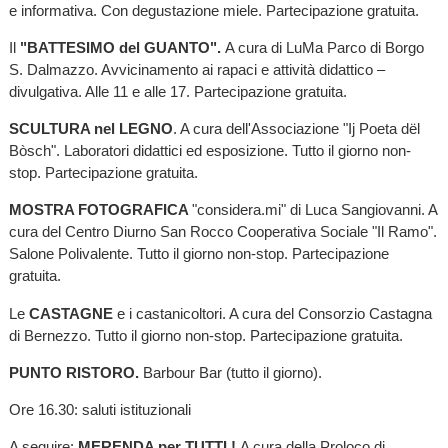
e informativa. Con degustazione miele. Partecipazione gratuita.
Il
"BATTESIMO del GUANTO".
A cura di LuMa Parco di Borgo
S. Dalmazzo. Avvicinamento ai rapaci e attività didattico –
divulgativa. Alle 11 e alle 17. Partecipazione gratuita.
SCULTURA nel LEGNO
. A cura dell'Associazione "Ij Poeta dël
Bòsch". Laboratori didattici ed esposizione. Tutto il giorno non-
stop. Partecipazione gratuita.
MOSTRA FOTOGRAFICA
"considera.mi" di Luca Sangiovanni. A
cura del Centro Diurno San Rocco Cooperativa Sociale "Il Ramo".
Salone Polivalente. Tutto il giorno non-stop. Partecipazione
gratuita.
Le
CASTAGNE
e i castanicoltori. A cura del Consorzio Castagna
di Bernezzo. Tutto il giorno non-stop. Partecipazione gratuita.
PUNTO RISTORO.
Barbour Bar (tutto il giorno).
Ore 16.30: saluti istituzionali
A seguire:
MERENDA per TUTTI !
A cura della Proloco di