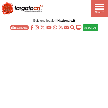
Edizione locale
IlNazionale.it
Radio Alba
ABBONATI