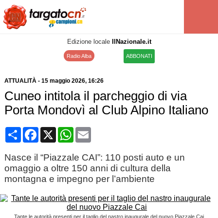
Edizione locale
IlNazionale.it
Radio Alba
ABBONATI
ATTUALITÀ
-
15 maggio 2026
, 16:26
Cuneo intitola il parcheggio di via
Porta Mondovì al Club Alpino Italiano
Condividi
Facebook
X
WhatsApp
Email
Nasce il “Piazzale CAI”: 110 posti auto e un
omaggio a oltre 150 anni di cultura della
montagna e impegno per l’ambiente
Tante le autorità presenti per il taglio del nastro inaugurale del nuovo Piazzale Cai