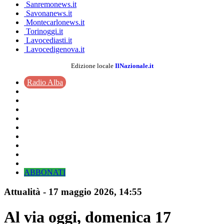
Sanremonews.it
Savonanews.it
Montecarlonews.it
Torinoggi.it
Lavocediasti.it
Lavocedigenova.it
Edizione locale
IlNazionale.it
Radio Alba
ABBONATI
Attualità
-
17 maggio 2026
, 14:55
Al via oggi, domenica 17