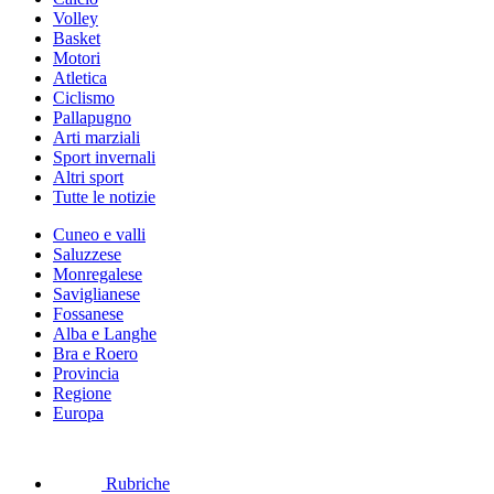
Volley
Basket
Motori
Atletica
Ciclismo
Pallapugno
Arti marziali
Sport invernali
Altri sport
Tutte le notizie
Cuneo e valli
Saluzzese
Monregalese
Saviglianese
Fossanese
Alba e Langhe
Bra e Roero
Provincia
Regione
Europa
Rubriche