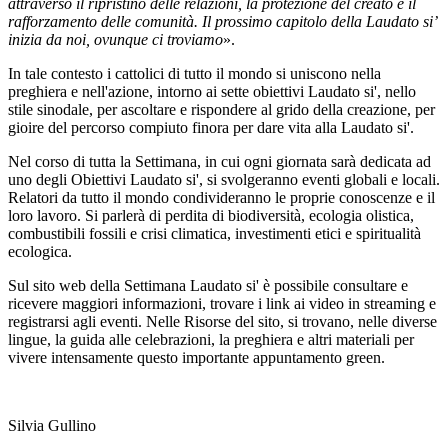
attraverso il ripristino delle relazioni, la protezione del creato e il
rafforzamento delle comunità. Il prossimo capitolo della Laudato si’
inizia da noi, ovunque ci troviamo
».
In tale contesto i cattolici di tutto il mondo si uniscono nella
preghiera e nell'azione, intorno ai sette obiettivi Laudato si', nello
stile sinodale, per ascoltare e rispondere al grido della creazione, per
gioire del percorso compiuto finora per dare vita alla Laudato si'.
Nel corso di tutta la Settimana, in cui ogni giornata sarà dedicata ad
uno degli Obiettivi Laudato si', si svolgeranno eventi globali e locali.
Relatori da tutto il mondo condivideranno le proprie conoscenze e il
loro lavoro. Si parlerà di perdita di biodiversità, ecologia olistica,
combustibili fossili e crisi climatica, investimenti etici e spiritualità
ecologica.
Sul sito web della Settimana Laudato si' è possibile consultare e
ricevere maggiori informazioni, trovare i link ai video in streaming e
registrarsi agli eventi. Nelle Risorse del sito, si trovano, nelle diverse
lingue, la guida alle celebrazioni, la preghiera e altri materiali per
vivere intensamente questo importante appuntamento green.
Silvia Gullino