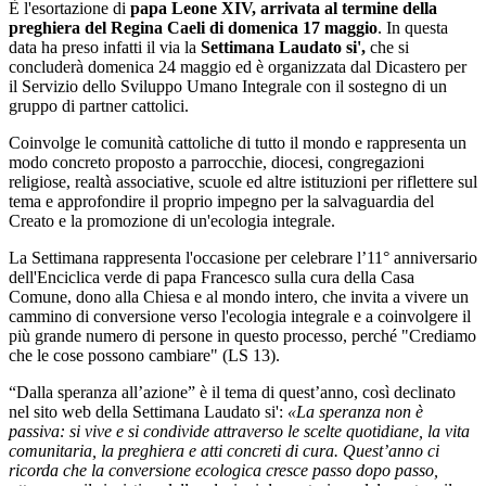
È l'esortazione di
papa Leone XIV, arrivata al termine della
preghiera del Regina Caeli di domenica 17 maggio
. In questa
data ha preso infatti il via la
Settimana Laudato si',
che si
concluderà domenica 24 maggio ed è organizzata dal Dicastero per
il Servizio dello Sviluppo Umano Integrale con il sostegno di un
gruppo di partner cattolici.
Coinvolge le comunità cattoliche di tutto il mondo e rappresenta un
modo concreto proposto a parrocchie, diocesi, congregazioni
religiose, realtà associative, scuole ed altre istituzioni per riflettere sul
tema e approfondire il proprio impegno per la salvaguardia del
Creato e la promozione di un'ecologia integrale.
La Settimana rappresenta l'occasione per celebrare l’11° anniversario
dell'Enciclica verde di papa Francesco sulla cura della Casa
Comune, dono alla Chiesa e al mondo intero, che invita a vivere un
cammino di conversione verso l'ecologia integrale e a coinvolgere il
più grande numero di persone in questo processo, perché "Crediamo
che le cose possono cambiare" (LS 13).
“Dalla speranza all’azione” è il tema di quest’anno, così declinato
nel sito web della Settimana Laudato si':
«La speranza non è
passiva: si vive e si condivide attraverso le scelte quotidiane, la vita
comunitaria, la preghiera e atti concreti di cura. Quest’anno ci
ricorda che la conversione ecologica cresce passo dopo passo,