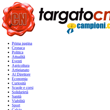
Prima pagina
Cronaca
Politica
Attualità
Eventi
Agricoltura
Artigianato
Al Direttore
Economia
Curiosità
Scuole e corsi
Solidarietà
Sanità
Viabilità
Sport
Calcio