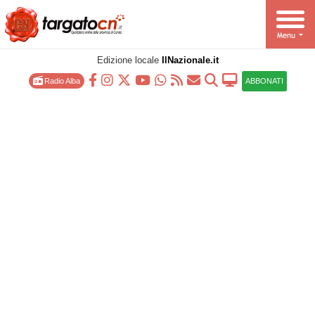
Edizione locale
IlNazionale.it
Radio Alba
ABBONATI