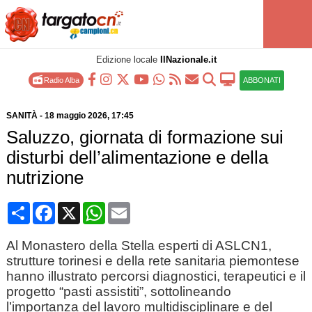
Edizione locale
IlNazionale.it
Radio Alba
ABBONATI
SANITÀ
-
18 maggio 2026
, 17:45
Saluzzo, giornata di formazione sui
disturbi dell’alimentazione e della
nutrizione
Condividi
Facebook
X
WhatsApp
Email
Al Monastero della Stella esperti di ASLCN1,
strutture torinesi e della rete sanitaria piemontese
hanno illustrato percorsi diagnostici, terapeutici e il
progetto “pasti assistiti”, sottolineando
l’importanza del lavoro multidisciplinare e del