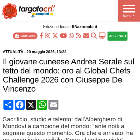
Edizione locale
IlNazionale.it
Radio Alba
ABBONATI
ATTUALITÀ
-
20 maggio 2026
, 13:28
Il giovane cuneese Andrea Serale sul
tetto del mondo: oro al Global Chefs
Challenge 2026 con Giuseppe De
Vincenzo
Condividi
Facebook
X
WhatsApp
Email
Sacrificio, studio e talento: dall'Alberghiero di
Mondovì a campione del mondo: "ante notti a
sognare questo momento. Ora che è arrivato, ha
un gusto indescrivibile. Sono al settimo cielo”