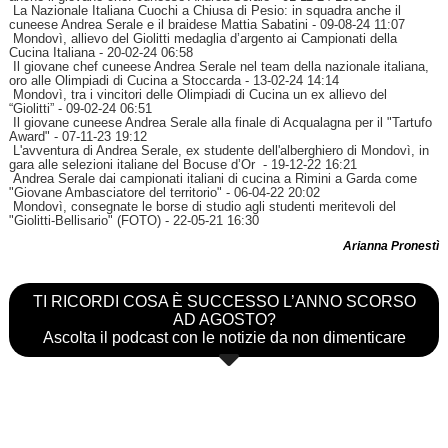
La Nazionale Italiana Cuochi a Chiusa di Pesio: in squadra anche il
cuneese Andrea Serale e il braidese Mattia Sabatini
- 09-08-24 11:07
Mondovì, allievo del Giolitti medaglia d’argento ai Campionati della
Cucina Italiana
- 20-02-24 06:58
Il giovane chef cuneese Andrea Serale nel team della nazionale italiana,
oro alle Olimpiadi di Cucina a Stoccarda
- 13-02-24 14:14
Mondovì, tra i vincitori delle Olimpiadi di Cucina un ex allievo del
“Giolitti”
- 09-02-24 06:51
Il giovane cuneese Andrea Serale alla finale di Acqualagna per il "Tartufo
Award"
- 07-11-23 19:12
L'avventura di Andrea Serale, ex studente dell'alberghiero di Mondovì, in
gara alle selezioni italiane del Bocuse d’Or
- 19-12-22 16:21
Andrea Serale dai campionati italiani di cucina a Rimini a Garda come
"Giovane Ambasciatore del territorio"
- 06-04-22 20:02
Mondovì, consegnate le borse di studio agli studenti meritevoli del
"Giolitti-Bellisario" (FOTO)
- 22-05-21 16:30
Arianna Pronestì
TI RICORDI COSA È SUCCESSO L’ANNO SCORSO
AD AGOSTO?
Ascolta il podcast con le notizie da non dimenticare