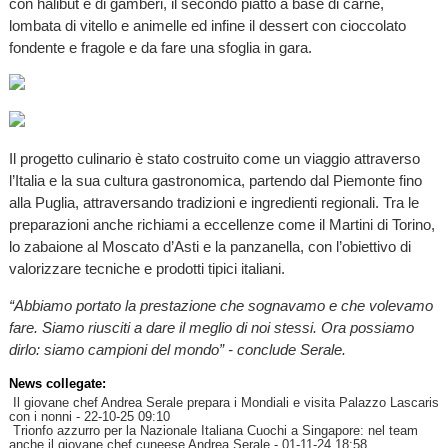
con halibut e di gamberi, il secondo piatto a base di carne,
lombata di vitello e animelle ed infine il dessert con cioccolato
fondente e fragole e da fare una sfoglia in gara.
Il progetto culinario è stato costruito come un viaggio attraverso
l’Italia e la sua cultura gastronomica, partendo dal Piemonte fino
alla Puglia, attraversando tradizioni e ingredienti regionali. Tra le
preparazioni anche richiami a eccellenze come il Martini di Torino,
lo zabaione al Moscato d’Asti e la panzanella, con l’obiettivo di
valorizzare tecniche e prodotti tipici italiani.
“Abbiamo portato la prestazione che sognavamo e che volevamo
fare. Siamo riusciti a dare il meglio di noi stessi. Ora possiamo
dirlo: siamo campioni del mondo” - conclude Serale.
News collegate:
Il giovane chef Andrea Serale prepara i Mondiali e visita Palazzo Lascaris
con i nonni
- 22-10-25 09:10
Trionfo azzurro per la Nazionale Italiana Cuochi a Singapore: nel team
anche il giovane chef cuneese Andrea Serale
- 01-11-24 18:58