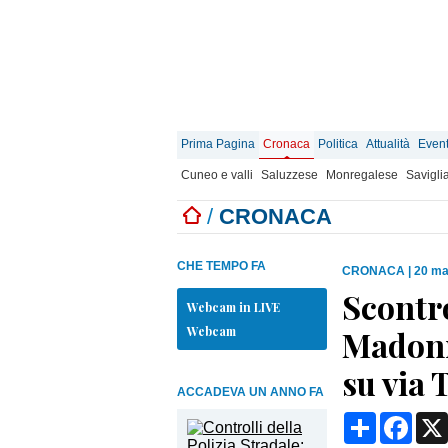
Prima Pagina
Cronaca
Politica
Attualità
Event
Cuneo e valli
Saluzzese
Monregalese
Savigli
/
CRONACA
CHE TEMPO FA
CRONACA
|
20 ma
Scontro
Webcam in LIVE
Webcam
Madonna
su via 
ACCADEVA UN ANNO FA
Condividi
Face