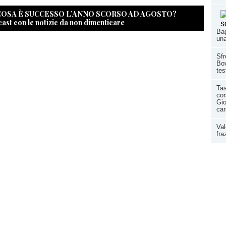
 COSA È SUCCESSO L’ANNO SCORSO AD AGOSTO?
cast con le notizie da non dimenticare
Bag
una
Sfr
Bov
tes
Tas
co
Gio
car
Val
fra