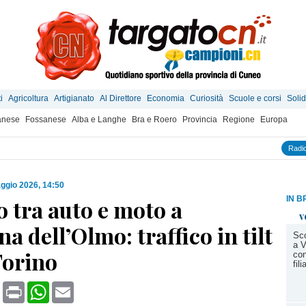
i
Agricoltura
Artigianato
Al Direttore
Economia
Curiosità
Scuole e corsi
Solid
anese
Fossanese
Alba e Langhe
Bra e Roero
Provincia
Regione
Europa
Radio
ggio 2026, 14:50
IN B
 tra auto e moto a
v
 dell’Olmo: traffico in tilt
Sco
a V
Torino
con
fil
book
X
Print
WhatsApp
Email