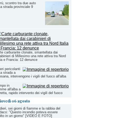
rù, scontro tra due auto
la strada provinciale 9
te carburante clonate, smantellata dai
abinieri di Millesimo una rete attiva tra Nord
lia e Francia: 12 denunce
eri pericolanti
la strada a
sana, intervengono i vigili del fuoco all'alba
mpo in
mme all'alba a
etta, rapido intervento dei vigili del fuoco
iovedì 06 agosto
dieri, sei giorni di fiamme e la rabbia del
daco: "Questo incendio poteva essere
olto in un giorno" [VIDEO E FOTO]