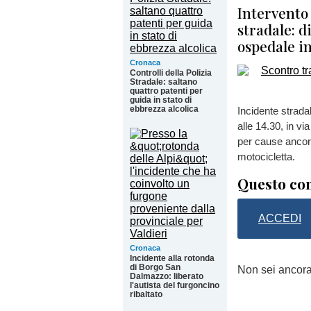
Intervento 
stradale: d
ospedale in
Cronaca
Controlli della Polizia
Stradale: saltano
quattro patenti per
guida in stato di
ebbrezza alcolica
Incidente strada
alle 14.30, in v
per cause ancora
motocicletta.
Questo con
ACCEDI
Cronaca
Incidente alla rotonda
di Borgo San
Non sei ancor
Dalmazzo: liberato
l'autista del furgoncino
ribaltato