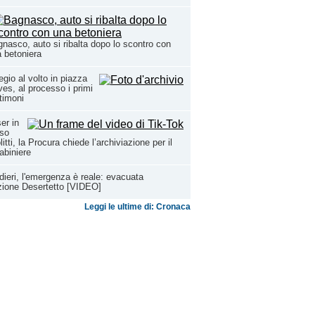
nasco, auto si ribalta dopo lo scontro con
 betoniera
egio al volto in piazza
es, al processo i primi
timoni
er in
rso
litti, la Procura chiede l’archiviazione per il
abiniere
dieri, l'emergenza è reale: evacuata
zione Desertetto [VIDEO]
Leggi le ultime di: Cronaca