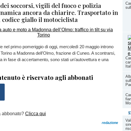
dei soccorsi, vigili del fuoco e polizia
Car
sul
inamica ancora da chiarire. Trasportato in
 codice giallo il motociclista
le nel primo pomeriggio di oggi, mercoledì 20 maggio introno
ia Torino a Madonna dell’Olmo, frazione di Cuneo. A scontrarsi,
Car
 in fase di accertamento, sono stati un’autovettura e una
car
Ita
tenuto è riservato agli abbonati
Alb
sul
Pae
Ca
fia
Mor
g
a abbonato?
Clicca qui
Val
redazione
sin
ris