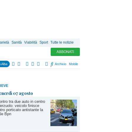
arietà
Sanità
Viabilità
Sport
Tutte le notizie
ABBONATI
 Alba
Archivio
Mobile
REVE
enerdì 07 agosto
ntro tra due auto in centro
erzuolo: veicolo finisce
tro porticato antistante la
iale Bpn