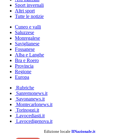
Sport invernali
Altri sport
Tutte le notizie
Cuneo e valli
Saluzzese
Monregalese
Saviglianese
Fossanese
Alba e Langhe
Bra e Roero
Provincia
Regione
Europa
Rubriche
Sanremonews.it
Savonanews.it
Montecarlonews.it
Torinoggi.it
Lavocediasti.it
Lavocedigenova.it
Edizione locale
IlNazionale.it