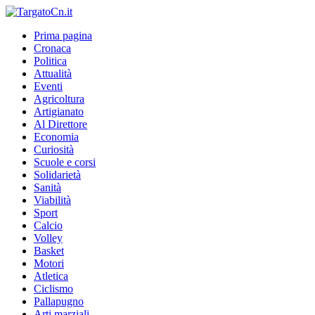
Prima pagina
Cronaca
Politica
Attualità
Eventi
Agricoltura
Artigianato
Al Direttore
Economia
Curiosità
Scuole e corsi
Solidarietà
Sanità
Viabilità
Sport
Calcio
Volley
Basket
Motori
Atletica
Ciclismo
Pallapugno
Arti marziali