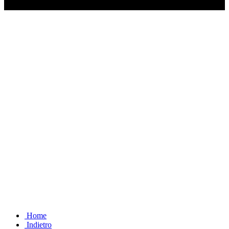
Ascolta il podcast con le notizie da non dimenticare
Home
Indietro