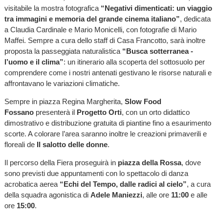
visitabile la mostra fotografica
“Negativi dimenticati: un viaggio
tra immagini e memoria del grande cinema italiano”
, dedicata
a Claudia Cardinale e Mario Monicelli, con fotografie di Mario
Maffei. Sempre a cura dello staff di Casa Francotto, sarà inoltre
proposta la passeggiata naturalistica
“Busca sotterranea -
l’uomo e il clima”
: un itinerario alla scoperta del sottosuolo per
comprendere come i nostri antenati gestivano le risorse naturali e
affrontavano le variazioni climatiche.
Sempre in piazza Regina Margherita,
Slow Food
Fossano
presenterà il
Progetto Orti
, con un orto didattico
dimostrativo e distribuzione gratuita di piantine fino a esaurimento
scorte. A colorare l’area saranno inoltre le creazioni primaverili e
floreali de
Il salotto delle donne
.
Il percorso della Fiera proseguirà in
piazza della Rossa
, dove
sono previsti due appuntamenti con lo spettacolo di danza
acrobatica aerea
“Echi del Tempo, dalle radici al cielo”
, a cura
della squadra agonistica di
Adele Maniezzi
, alle ore
11:00
e alle
ore
15:00
.