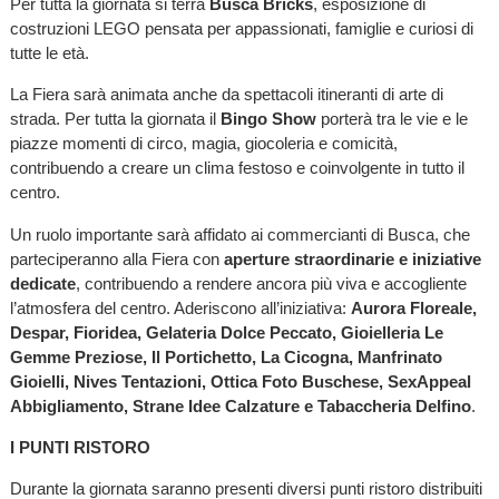
Per tutta la giornata si terrà
Busca Bricks
, esposizione di
costruzioni LEGO pensata per appassionati, famiglie e curiosi di
tutte le età.
La Fiera sarà animata anche da spettacoli itineranti di arte di
strada. Per tutta la giornata il
Bingo Show
porterà tra le vie e le
piazze momenti di circo, magia, giocoleria e comicità,
contribuendo a creare un clima festoso e coinvolgente in tutto il
centro.
Un ruolo importante sarà affidato ai commercianti di Busca, che
parteciperanno alla Fiera con
aperture straordinarie e iniziative
dedicate
, contribuendo a rendere ancora più viva e accogliente
l’atmosfera del centro. Aderiscono all’iniziativa:
Aurora Floreale,
Despar, Fioridea, Gelateria Dolce Peccato, Gioielleria Le
Gemme Preziose, Il Portichetto, La Cicogna, Manfrinato
Gioielli, Nives Tentazioni, Ottica Foto Buschese, SexAppeal
Abbigliamento, Strane Idee Calzature e Tabaccheria Delfino
.
I PUNTI RISTORO
Durante la giornata saranno presenti diversi punti ristoro distribuiti