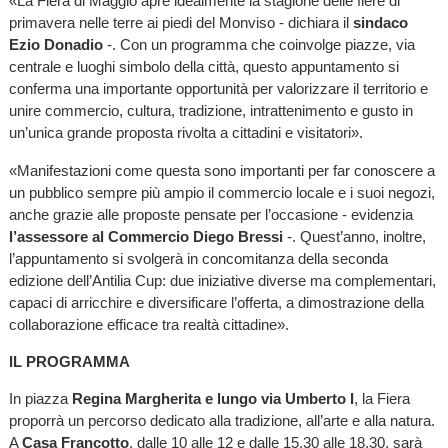
«La Fiera di Maggio apre idealmente la stagione delle fiere di
primavera nelle terre ai piedi del Monviso - dichiara il
sindaco
Ezio Donadio
-. Con un programma che coinvolge piazze, via
centrale e luoghi simbolo della città, questo appuntamento si
conferma una importante opportunità per valorizzare il territorio e
unire commercio, cultura, tradizione, intrattenimento e gusto in
un’unica grande proposta rivolta a cittadini e visitatori».
«Manifestazioni come questa sono importanti per far conoscere a
un pubblico sempre più ampio il commercio locale e i suoi negozi,
anche grazie alle proposte pensate per l’occasione - evidenzia
l’assessore al Commercio Diego Bressi
-. Quest’anno, inoltre,
l’appuntamento si svolgerà in concomitanza della seconda
edizione dell’Antilia Cup: due iniziative diverse ma complementari,
capaci di arricchire e diversificare l’offerta, a dimostrazione della
collaborazione efficace tra realtà cittadine».
IL PROGRAMMA
In piazza
Regina Margherita e lungo via Umberto I
, la Fiera
proporrà un percorso dedicato alla tradizione, all’arte e alla natura.
A
Casa Francotto
, dalle 10 alle 12 e dalle 15.30 alle 18.30, sarà