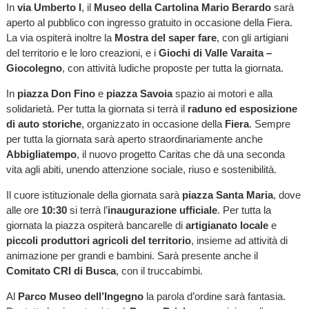
In
via Umberto I
, il
Museo della Cartolina Mario Berardo
sarà
aperto al pubblico con ingresso gratuito in occasione della Fiera.
La via ospiterà inoltre la
Mostra del saper fare
, con gli artigiani
del territorio e le loro creazioni, e i
Giochi di Valle Varaita –
Giocolegno
, con attività ludiche proposte per tutta la giornata.
In
piazza Don Fino
e
piazza Savoia
spazio ai motori e alla
solidarietà. Per tutta la giornata si terrà il
raduno ed esposizione
di auto storiche
, organizzato in occasione della
Fiera
. Sempre
per tutta la giornata sarà aperto straordinariamente anche
Abbigliatempo
, il nuovo progetto Caritas che dà una seconda
vita agli abiti, unendo attenzione sociale, riuso e sostenibilità.
Il cuore istituzionale della giornata sarà
piazza Santa Maria
, dove
alle ore
10:30
si terrà l’
inaugurazione ufficiale
. Per tutta la
giornata la piazza ospiterà bancarelle di
artigianato locale
e
piccoli produttori agricoli del territorio
, insieme ad attività di
animazione per grandi e bambini. Sarà presente anche il
Comitato CRI di Busca
, con il truccabimbi.
Al
Parco Museo dell’Ingegno
la parola d’ordine sarà fantasia.