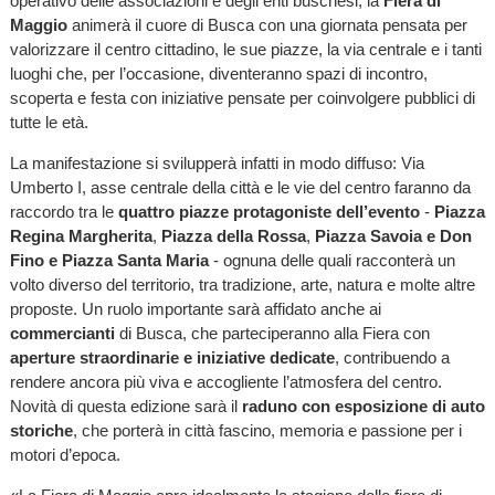
operativo delle associazioni e degli enti buschesi, la
Fiera di
Maggio
animerà il cuore di Busca con una giornata pensata per
valorizzare il centro cittadino, le sue piazze, la via centrale e i tanti
luoghi che, per l’occasione, diventeranno spazi di incontro,
scoperta e festa con iniziative pensate per coinvolgere pubblici di
tutte le età.
La manifestazione si svilupperà infatti in modo diffuso: Via
Umberto I, asse centrale della città e le vie del centro faranno da
raccordo tra le
quattro piazze protagoniste dell’evento
-
Piazza
Regina Margherita
,
Piazza della Rossa
,
Piazza Savoia
e Don
Fino e Piazza Santa Maria
- ognuna delle quali racconterà un
volto diverso del territorio, tra tradizione, arte, natura e molte altre
proposte. Un ruolo importante sarà affidato anche ai
commercianti
di Busca, che parteciperanno alla Fiera con
aperture straordinarie e iniziative dedicate
, contribuendo a
rendere ancora più viva e accogliente l’atmosfera del centro.
Novità di questa edizione sarà il
raduno con esposizione di auto
storiche
, che porterà in città fascino, memoria e passione per i
motori d’epoca.