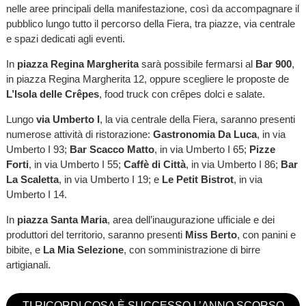
nelle aree principali della manifestazione, così da accompagnare il
pubblico lungo tutto il percorso della Fiera, tra piazze, via centrale
e spazi dedicati agli eventi.
In
piazza Regina Margherita
sarà possibile fermarsi al
Bar 900
,
in piazza Regina Margherita 12, oppure scegliere le proposte de
L’Isola delle Crêpes
, food truck con crêpes dolci e salate.
Lungo
via Umberto I
, la via centrale della Fiera, saranno presenti
numerose attività di ristorazione:
Gastronomia Da Luca
, in via
Umberto I 93;
Bar Scacco Matto
, in via Umberto I 65;
Pizze
Forti
, in via Umberto I 55;
Caffè di Città
, in via Umberto I 86;
Bar
La Scaletta
, in via Umberto I 19; e
Le Petit Bistrot
, in via
Umberto I 14.
In
piazza Santa Maria
, area dell’inaugurazione ufficiale e dei
produttori del territorio, saranno presenti
Miss Berto
, con panini e
bibite, e
La Mia Selezione
, con somministrazione di birre
artigianali.
TI RICORDI COSA È SUCCESSO L’ANNO SCORSO