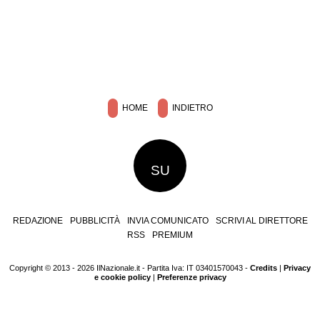
HOME
INDIETRO
SU
REDAZIONE
PUBBLICITÀ
INVIA COMUNICATO
SCRIVI AL DIRETTORE
RSS
PREMIUM
Copyright © 2013 - 2026 IlNazionale.it - Partita Iva: IT 03401570043 -
Credits
|
Privacy
e cookie policy
|
Preferenze privacy