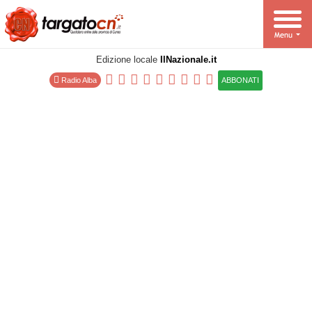
Edizione locale
IlNazionale.it
Radio Alba
ABBONATI