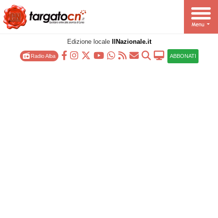
Edizione locale
IlNazionale.it
Radio Alba
ABBONATI