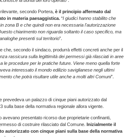
iconosce la bontà del loro operato
”.
 rilevante, secondo Portera,
è il principio affermato dal
ato in materia paesaggistica.
“
I giudici hanno stabilito che
va in zona B e che quindi non era necessaria l'autorizzazione
uesto chiarimento non riguarda soltanto il caso specifico, ma
analoghe presenti sul territorio
”.
 che, secondo il sindaco, produrrà effetti concreti anche per il
za rassicura sulla legittimità dei permessi già rilasciati in aree
ca le procedure per le pratiche future. Viene meno quella forte
veva interessato il mondo edilizio saviglianese negli ultimi
imento che potrà risultare utile anche a molti altri Comuni
”.
ale prevedeva un palazzo di cinque piani autorizzato dal
sulla base della normativa regionale allora vigente.
to avevano presentato ricorso due proprietarie confinanti,
ermesso di costruire rilasciato dal Comune.
Inizialmente il
to autorizzato con cinque piani sulla base della normativa