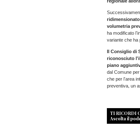
regionale allor
Successivament
ridimensionato
volumetria prev
ha modificato l'
variante che ha p
Il Consiglio di
riconosciuto l'i
piano aggiunti
dal Comune per il
che per l'area i
preventiva, un a
TI RICORDI
Ascolta il pod