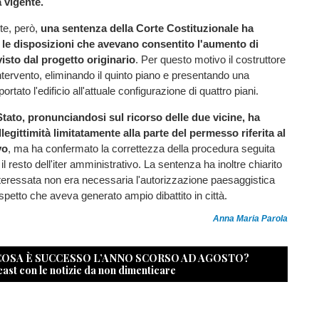
a vigente.
e, però,
una sentenza della Corte Costituzionale ha
 le disposizioni che avevano consentito l'aumento di
isto dal progetto originario
. Per questo motivo il costruttore
intervento, eliminando il quinto piano e presentando una
ortato l'edificio all'attuale configurazione di quattro piani.
 Stato, pronunciandosi sul ricorso delle due vicine, ha
llegittimità limitatamente alla parte del permesso riferita al
vo
, ma ha confermato la correttezza della procedura seguita
 resto dell'iter amministrativo. La sentenza ha inoltre chiarito
nteressata non era necessaria l'autorizzazione paesaggistica
spetto che aveva generato ampio dibattito in città.
Anna Maria Parola
 COSA È SUCCESSO L’ANNO SCORSO AD AGOSTO?
cast con le notizie da non dimenticare