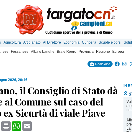
i
Agricoltura
Artigianato
Al Direttore
Economia
Curiosità
Scuole e corsi
Solid
anese
Fossanese
Alba e Langhe
Bra e Roero
Provincia
Regione
Europa
Radio Alba
ugno 2026, 20:16
IN B
ano, il Consiglio di Stato dà
g
e al Comune sul caso del
Val
sin
 ex Sicurtà di viale Piave
ris
Alb
book
X
Print
WhatsApp
Email
pre
La 