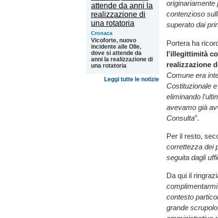
originariamente 
contenzioso sul
superato dai prin
Cronaca
Vicoforte, nuovo
Portera ha rico
incidente alle Olle,
l'illegittimità
dove si attende da
anni la realizzazione di
realizzazione d
una rotatoria
Comune era inte
Leggi tutte le notizie
Costituzionale e
eliminando l'ult
avevamo già avvi
Consulta
”.
Per il resto, se
correttezza dei p
seguita dagli uff
Da qui il ringraz
complimentarmi c
contesto partico
grande scrupolo,