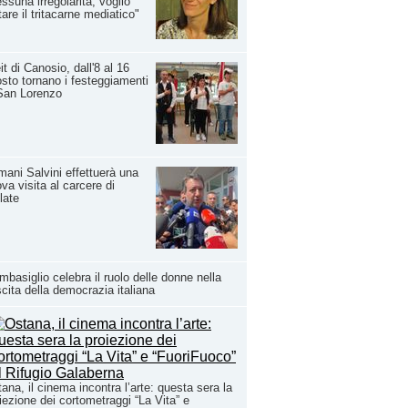
ssuna irregolarità, voglio
tare il tritacarne mediatico"
it di Canosio, dall'8 al 16
sto tornano i festeggiamenti
San Lorenzo
ani Salvini effettuerà una
va visita al carcere di
late
basiglio celebra il ruolo delle donne nella
cita della democrazia italiana
ana, il cinema incontra l’arte: questa sera la
iezione dei cortometraggi “La Vita” e