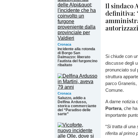
Il sindaco
definitiva:
amministrat
autorizzaz
Cronaca
Incidente alla rotonda
di Borgo San
Si chiude con un
Dalmazzo: liberato
l'autista del furgoncino
discusse degli ul
ribaltato
pronunciato sul p
struttura apparte
parco Graneris, 
Comune.
Cronaca
Saluzzo, addio a
A darne notizia 
Delfina Ardusso,
storica commerciante
Portera
, che ha
del “Paradiso delle
sarte”
importante punto 
“
Si tratta di una
riferita al primo 