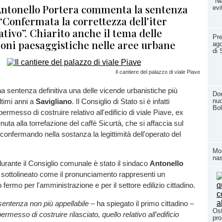
"Ne
 Antonello Portera commenta la sentenza
evi
 “Confermata la correttezza dell'iter
ivo”. Chiarito anche il tema delle
Pre
ioni paesaggistiche nelle aree urbane
ago
di 
Il cantiere del palazzo di viale Piave
a sentenza definitiva una delle vicende urbanistiche più
Dom
timi anni a
Savigliano
. Il Consiglio di Stato si è infatti
nuo
Bol
ermesso di costruire relativo all'edificio di viale Piave, ex
nuta alla torrefazione del caffè Sicurtà, che si affaccia sul
confermando nella sostanza la legittimità dell'operato del
Mom
nas
durante il Consiglio comunale è stato il sindaco
Antonello
 sottolineato come il pronunciamento rappresenti un
fermo per l'amministrazione e per il settore edilizio cittadino.
 sentenza non più appellabile
– ha spiegato il primo cittadino –
Ost
permesso di costruire rilasciato, quello relativo all'edificio
pro