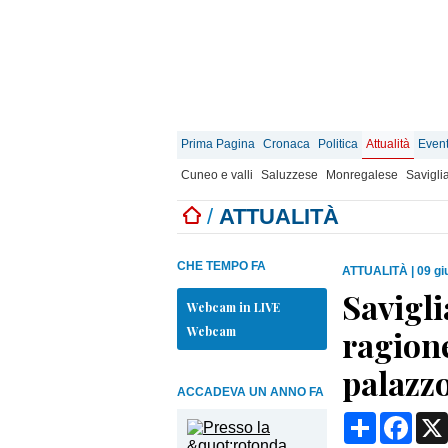
Prima Pagina
Cronaca
Politica
Attualità
Event
Cuneo e valli
Saluzzese
Monregalese
Savigli
/
ATTUALITÀ
CHE TEMPO FA
ATTUALITÀ
|
09 gi
Savigli
Webcam in LIVE
Webcam
ragion
palazzo
ACCADEVA UN ANNO FA
Condividi
Face