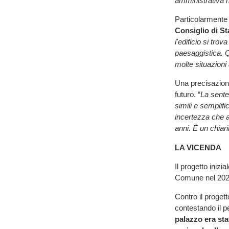
amministrativa r
Particolarmente
Consiglio di St
l'edificio si tro
paesaggistica. Q
molte situazioni 
Una precisazione
futuro. “
La senten
simili e semplifi
incertezza che a
anni. È un chiar
LA VICENDA
Il progetto inizi
Comune nel 2023 
Contro il proget
contestando il p
palazzo era sta