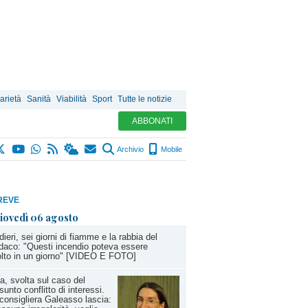
arietà
Sanità
Viabilità
Sport
Tutte le notizie
ABBONATI
Archivio
Mobile
REVE
iovedì 06 agosto
dieri, sei giorni di fiamme e la rabbia del
daco: "Questi incendio poteva essere
olto in un giorno" [VIDEO E FOTO]
a, svolta sul caso del
sunto conflitto di interessi.
consigliera Galeasso lascia: