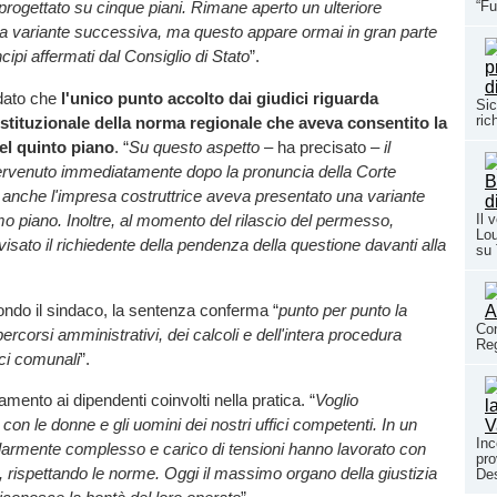
“Fu
progettato su cinque piani. Rimane aperto un ulteriore
la variante successiva, ma questo appare ormai in gran parte
cipi affermati dal Consiglio di Stato
”.
rdato che
l'unico punto accolto dai giudici riguarda
Sic
ric
 costituzionale della norma regionale che aveva consentito la
el quinto piano
. “
Su questo aspetto
– ha precisato –
il
rvenuto immediatamente dopo la pronuncia della Corte
 anche l'impresa costruttrice aveva presentato una variante
imo piano. Inoltre, al momento del rilascio del permesso,
Il 
Lou
sato il richiedente della pendenza della questione davanti alla
su
condo il sindaco, la sentenza conferma “
punto per punto la
Con
ercorsi amministrativi, dei calcoli e dell'intera procedura
Reg
ici comunali
”.
iamento ai dipendenti coinvolti nella pratica. “
Voglio
on le donne e gli uomini dei nostri uffici competenti. In un
Inc
larmente complesso e carico di tensioni hanno lavorato con
pro
 rispettando le norme. Oggi il massimo organo della giustizia
Des