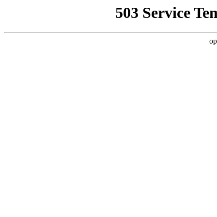
503 Service Te
op