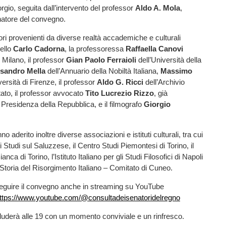
rgio, seguita dall’intervento del professor
Aldo A. Mola
,
natore del convegno.
ori provenienti da diverse realtà accademiche e culturali
nello
Carlo Cadorna
, la professoressa
Raffaella Canovi
i Milano, il professor
Gian Paolo Ferraioli
dell’Università della
sandro Mella
dell’Annuario della Nobiltà Italiana,
Massimo
versità di Firenze, il professor
Aldo G. Ricci
dell’Archivio
tato, il professor avvocato
Tito Lucrezio Rizzo
, già
a Presidenza della Repubblica, e il filmografo
Giorgio
 aderito inoltre diverse associazioni e istituti culturali, tra cui
 Studi sul Saluzzese, il Centro Studi Piemontesi di Torino, il
ca di Torino, l’Istituto Italiano per gli Studi Filosofici di Napoli
la Storia del Risorgimento Italiano – Comitato di Cuneo.
seguire il convegno anche in streaming su YouTube
ttps://www.youtube.com/@consultadeisenatoridelregno
luderà alle 19 con un momento conviviale e un rinfresco.