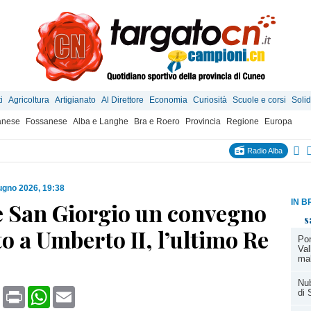
i
Agricoltura
Artigianato
Al Direttore
Economia
Curiosità
Scuole e corsi
Solid
anese
Fossanese
Alba e Langhe
Bra e Roero
Provincia
Regione
Europa
Radio Alba
ugno 2026, 19:38
IN B
e San Giorgio un convegno
s
o a Umberto II, l’ultimo Re
Pon
Val
ma
Nub
book
X
Print
WhatsApp
Email
di 