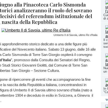
giugno alla Pinacoteca Carlo Sismonda
storici analizzeranno il ruolo del sovrano
decisivi del referendum istituzionale del
Cun
di 
a nascita della Repubblica
Umberto II di Savoia, ultimo Re d'Italia
Il 
ser
 approfondimento storico dedicato a una delle figure più
su
ficative del Novecento italiano. Sabato 13 giugno, dalle 16 alle
a Carlo Sismonda di Torre San Giorgio ospiterà il convegno
’Italia
”, promosso dalla Consulta dei Senatori del Regno,
e Studi Storici Giovanni Giolitti, dal Comune di Torre San
Nuo
Libertas San Giorgio – Sezione Cultura.
un 
propone di ripercorrere gli eventi che accompagnarono la fine
e la nascita della Repubblica italiana, concentrandosi in
In 
 figura di Umberto II di Savoia ultimo sovrano d’Italia (nato a
"Ca
settembre 1904 e deceduto in esilio in Svizzera, a Ginevra il
v
.