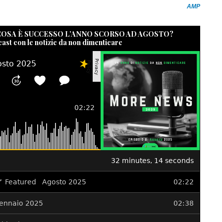
AMP
 COSA È SUCCESSO L’ANNO SCORSO AD AGOSTO?
cast con le notizie da non dimenticare