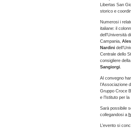
Libertas San Gio
storico e coordi
Numerosi i relat
italiane: il colon
dell’Università d
Campania,
Ales
Nardini
dell’Uni
Centrale dello S
consigliere dell
Sangiorgi
.
Al convegno hanno
l’Associazione di
Gruppo Croce Bian
e l’Istituto per 
Sarà possibile 
collegandosi a
h
L’evento si conc