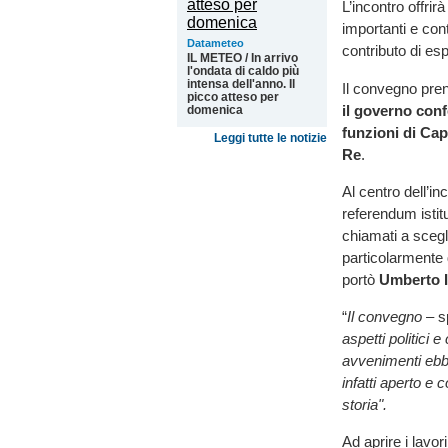
L’incontro offrir
importanti e cont
Datameteo
contributo di espe
IL METEO / In arrivo
l'ondata di caldo più
intensa dell'anno. Il
Il convegno pre
picco atteso per
il governo conf
domenica
funzioni di Ca
Leggi tutte le notizie
Re
.
Al centro dell’i
referendum istitu
chiamati a scegl
particolarmente d
portò
Umberto II 
“
Il convegno
– sp
aspetti politici 
avvenimenti ebber
infatti aperto e 
storia".
Ad aprire i lavor