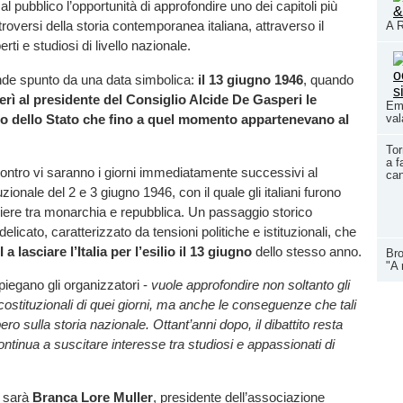
à al pubblico l’opportunità di approfondire uno dei capitoli più
roversi della storia contemporanea italiana, attraverso il
A R
rti e studiosi di livello nazionale.
nde spunto da una data simbolica:
il 13 giugno 1946
, quando
erì al presidente del Consiglio Alcide De Gasperi le
Eme
po dello Stato che fino a quel momento appartenevano al
val
Tor
a f
ncontro vi saranno i giorni immediatamente successivi al
ca
zionale del 2 e 3 giugno 1946, con il quale gli italiani furono
iere tra monarchia e repubblica. Un passaggio storico
elicato, caratterizzato da tensioni politiche e istituzionali, che
a lasciare l’Italia per l’esilio il 13 giugno
dello stesso anno.
Bro
"A 
iegano gli organizzatori -
vuole approfondire non soltanto gli
e costituzionali di quei giorni, ma anche le conseguenze che tali
o sulla storia nazionale. Ottant’anni dopo, il dibattito resta
continua a suscitare interesse tra studiosi e appassionati di
i sarà
Branca Lore Muller
, presidente dell’associazione