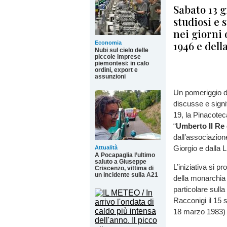
Sabato 13 
studiosi e 
nei giorni 
1946 e dell
Economia
Nubi sul cielo delle
piccole imprese
piemontesi: in calo
ordini, export e
assunzioni
Un pomeriggio di
discusse e signi
19, la Pinacotec
“
Umberto II Re d
dall’associazion
Giorgio e dalla 
Attualità
A Pocapaglia l’ultimo
saluto a Giuseppe
L’iniziativa si 
Criscenzo, vittima di
un incidente sulla A21
della monarchia 
particolare sulla
Racconigi il 15 
18 marzo 1983) 