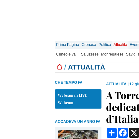
Prima Pagina
Cronaca
Politica
Attualità
Event
Cuneo e valli
Saluzzese
Monregalese
Savigli
/
ATTUALITÀ
CHE TEMPO FA
ATTUALITÀ
|
12 gi
A Torr
Webcam in LIVE
Webcam
dedicat
d’Italia
ACCADEVA UN ANNO FA
Condividi
Face