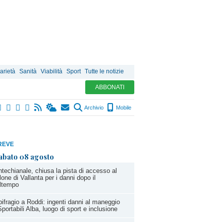
arietà
Sanità
Viabilità
Sport
Tutte le notizie
ABBONATI
Archivio
Mobile
REVE
abato 08 agosto
techianale, chiusa la pista di accesso al
lone di Vallanta per i danni dopo il
ltempo
ifragio a Roddi: ingenti danni al maneggio
Sportabili Alba, luogo di sport e inclusione