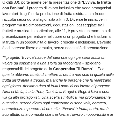
Giolitti 39), porte aperte per la presentazione di “
Evviva, la frutta
con l’anima
”, il progetto di lavoro inclusivo che vede protagonisti
lavoratori “fragili” nella produzione di frutta disidratata a freddo,
raccolta secondo la stagionalità a km 0. Diverse le iniziative in
programma tra dimostrazioni, degustazioni, passeggiate tra i
frutteti e musica. In particolare, alle 11, è previsto un momento di
presentazione per entrare nel cuore di un progetto che trasforma
la frutta in un’opportunità di lavoro, crescita e inclusione. L’evento
è ad ingresso libero e gratuito, senza necessità di prenotazione.
“Il progetto ‘Evviva’ nasce dall’idea che ogni persona abbia un
valore da esprimere e una storia da raccontare
– spiegano i
responsabili del progetto della
Cooperativa “Il Ramo
” -.
Per
questo abbiamo scelto di mettere al centro non solo la qualità della
frutta disidratata a freddo, ma anche le persone che la realizzano
ogni giorno. Abbiamo dato ai frutti i nomi di chi lavora al progetto:
Nina la Mela, Isa la Pera, Daniela la Fragola, Gege il Kiwi e così
via gli altri protagonisti. Una scelta simbolica, ma profondamente
autentica, perché dietro ogni confezione ci sono volti, caratteri,
competenze e percorsi di crescita. ‘Evviva’ è frutta, certo, ma è
soprattutto una comunità che trasforma il lavoro in opportunità e le