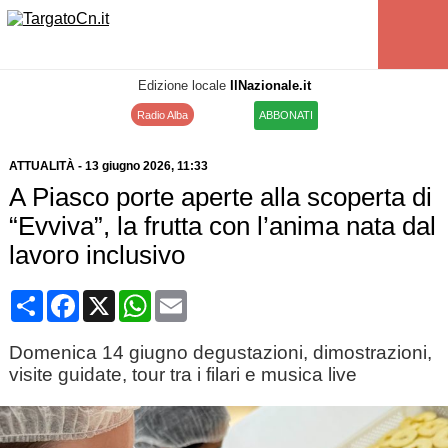
Edizione locale
IlNazionale.it
Radio Alba
ABBONATI
ATTUALITÀ
-
13 giugno 2026
, 11:33
A Piasco porte aperte alla scoperta di
“Evviva”, la frutta con l’anima nata dal
lavoro inclusivo
Condividi
Facebook
X
WhatsApp
Email
Domenica 14 giugno degustazioni, dimostrazioni,
visite guidate, tour tra i filari e musica live