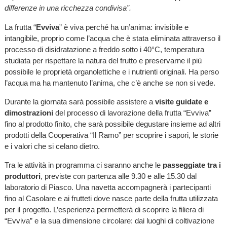
differenze in una ricchezza condivisa”.
La frutta “
Evviva
” è viva perché ha un’anima: invisibile e
intangibile, proprio come l’acqua che è stata eliminata attraverso il
processo di disidratazione a freddo sotto i 40°C, temperatura
studiata per rispettare la natura del frutto e preservarne il più
possibile le proprietà organolettiche e i nutrienti originali. Ha perso
l’acqua ma ha mantenuto l’anima, che c’è anche se non si vede.
Durante la giornata sarà possibile assistere a
visite guidate e
dimostrazioni
del processo di lavorazione della frutta “Evviva”
fino al prodotto finito, che sarà possibile degustare insieme ad altri
prodotti della Cooperativa “Il Ramo” per scoprire i sapori, le storie
e i valori che si celano dietro.
Tra le attività in programma ci saranno anche le
passeggiate tra i
produttori
, previste con partenza alle 9.30 e alle 15.30 dal
laboratorio di Piasco. Una navetta accompagnerà i partecipanti
fino al Casolare e ai frutteti dove nasce parte della frutta utilizzata
per il progetto. L’esperienza permetterà di scoprire la filiera di
“Evviva”
e la sua dimensione circolare: dai luoghi di coltivazione