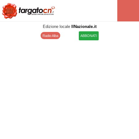
Edizione locale
IlNazionale.it
Radio Alba
ABBONATI