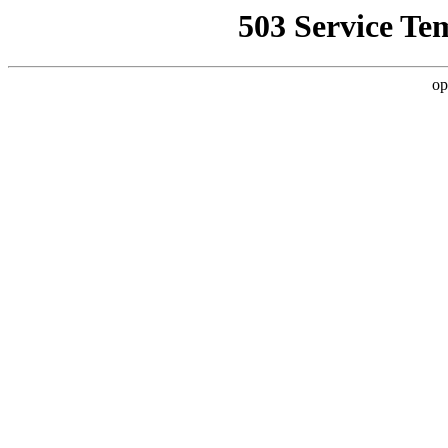
503 Service Te
op