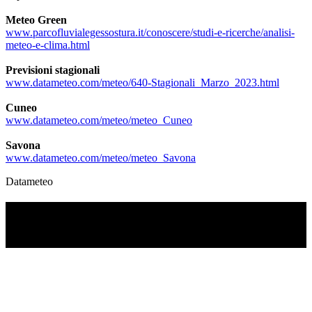
Meteo Green
www.parcofluvialegessostura.it/conoscere/studi-e-ricerche/analisi-
meteo-e-clima.html
Previsioni stagionali
www.datameteo.com/meteo/640-Stagionali_Marzo_2023.html
Cuneo
www.datameteo.com/meteo/meteo_Cuneo
Savona
www.datameteo.com/meteo/meteo_Savona
Datameteo
TI RICORDI COSA È SUCCESSO L’ANNO
SCORSO AD AGOSTO?
Ascolta il podcast con le notizie da non dimenticare