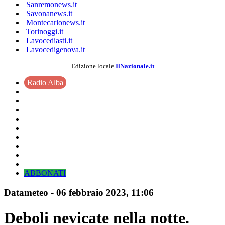
Sanremonews.it
Savonanews.it
Montecarlonews.it
Torinoggi.it
Lavocediasti.it
Lavocedigenova.it
Edizione locale
IlNazionale.it
Radio Alba
ABBONATI
Datameteo
-
06 febbraio 2023
, 11:06
Deboli nevicate nella notte.