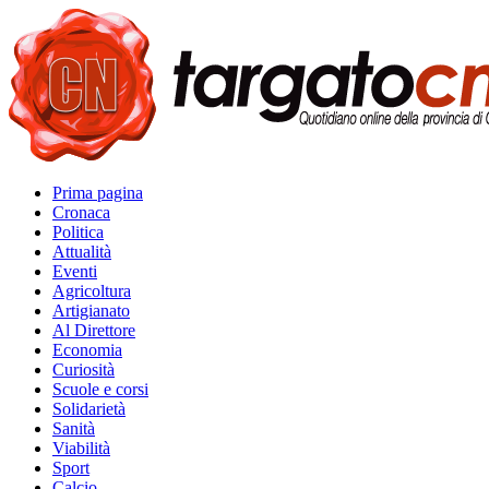
Prima pagina
Cronaca
Politica
Attualità
Eventi
Agricoltura
Artigianato
Al Direttore
Economia
Curiosità
Scuole e corsi
Solidarietà
Sanità
Viabilità
Sport
Calcio