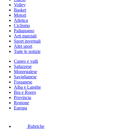
Volley
Basket
Motori
Atletica
Ciclismo
Pallapugno
Arti marziali
Sport invernali
Altri sport
Tutte le notizie
Cuneo e valli
Saluzzese
Monregalese
Saviglianese
Fossanese
Alba e Langhe
Bra e Roero
Provincia
Regione
Europa
Rubriche