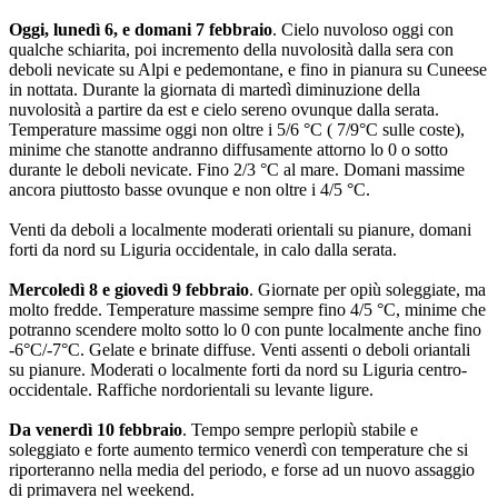
Oggi, lunedì 6, e domani 7 febbraio
. Cielo nuvoloso oggi con
qualche schiarita, poi incremento della nuvolosità dalla sera con
deboli nevicate su Alpi e pedemontane, e fino in pianura su Cuneese
in nottata. Durante la giornata di martedì diminuzione della
nuvolosità a partire da est e cielo sereno ovunque dalla serata.
Temperature massime oggi non oltre i 5/6 °C ( 7/9°C sulle coste),
minime che stanotte andranno diffusamente attorno lo 0 o sotto
durante le deboli nevicate. Fino 2/3 °C al mare. Domani massime
ancora piuttosto basse ovunque e non oltre i 4/5 °C.
Venti da deboli a localmente moderati orientali su pianure, domani
forti da nord su Liguria occidentale, in calo dalla serata.
Mercoledì 8 e giovedì 9 febbraio
. Giornate per opiù soleggiate, ma
molto fredde. Temperature massime sempre fino 4/5 °C, minime che
potranno scendere molto sotto lo 0 con punte localmente anche fino
-6°C/-7°C. Gelate e brinate diffuse. Venti assenti o deboli oriantali
su pianure. Moderati o localmente forti da nord su Liguria centro-
occidentale. Raffiche nordorientali su levante ligure.
Da venerdì 10 febbraio
. Tempo sempre perlopiù stabile e
soleggiato e forte aumento termico venerdì con temperature che si
riporteranno nella media del periodo, e forse ad un nuovo assaggio
di primavera nel weekend.