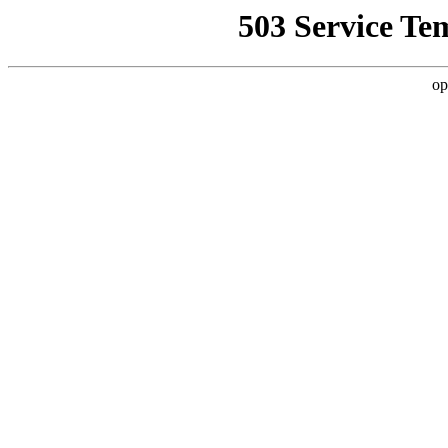
503 Service Te
op