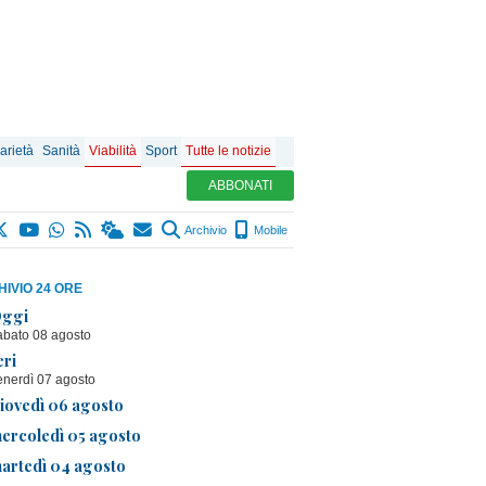
arietà
Sanità
Viabilità
Sport
Tutte le notizie
ABBONATI
Archivio
Mobile
IVIO 24 ORE
ggi
abato 08 agosto
eri
enerdì 07 agosto
iovedì 06 agosto
ercoledì 05 agosto
artedì 04 agosto