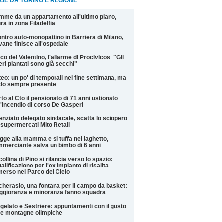
ZIE DA TORINO E REGIONE
mme da un appartamento all'ultimo piano,
ra in zona Filadelfia
ntro auto-monopattino in Barriera di Milano,
vane finisce all'ospedale
co del Valentino, l'allarme di Procivicos: "Gli
eri piantati sono già secchi"
eo: un po' di temporali nel fine settimana, ma
do sempre presente
to al Cto il pensionato di 71 anni ustionato
l'incendio di corso De Gasperi
enziato delegato sindacale, scatta lo sciopero
 supermercati Mito Retail
gge alla mamma e si tuffa nel laghetto,
merciante salva un bimbo di 6 anni
collina di Pino si rilancia verso lo spazio:
ualificazione per l'ex impianto di risalita
erso nel Parco del Cielo
cherasio, una fontana per il campo da basket:
gioranza e minoranza fanno squadra
gelato e Sestriere: appuntamenti con il gusto
le montagne olimpiche