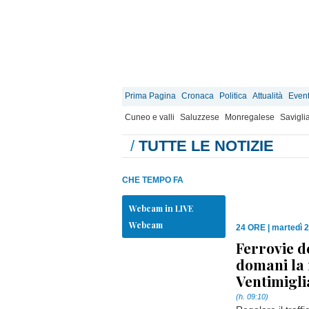
Prima Pagina
Cronaca
Politica
Attualità
Event
Cuneo e valli
Saluzzese
Monregalese
Savigli
/
TUTTE LE NOTIZIE
CHE TEMPO FA
Webcam in LIVE
Webcam
24 ORE
|
martedì 2
Ferrovie d
domani la 
Ventimigli
(h. 09:10)