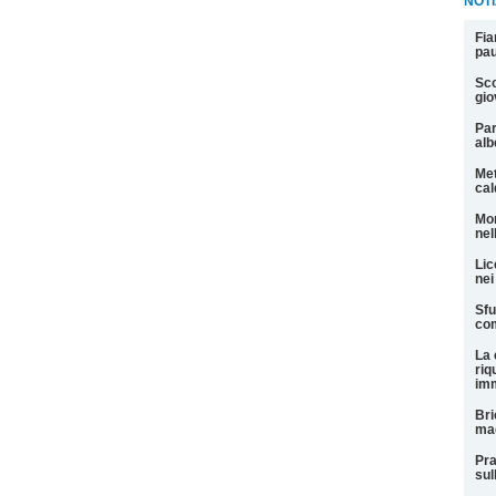
NOTI
Fia
pau
Sco
gio
Par
alb
Met
cal
Mor
nel
Lic
nei
Sfu
com
La 
riq
imm
Bri
mag
Pra
sul