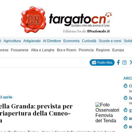
Edizione locale
IlNazionale.it
i
Agricoltura
Artigianato
Al Direttore
Economia
Curiosità
Scuole e corsi
Solid
anese
Fossanese
Alba e Langhe
Bra e Roero
Provincia
Regione
Europa
Radio Alba
ARCH
O
s
I
3 aprile
v
ella Granda: prevista per
g
riapertura della Cuneo-
m
a
m