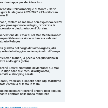
za: due tappe per decidere tutto
rchestre Philharmonique di Monte - Carlo
ugura la stagione 2026/2027 all'Auditorium
nier III
aco, tentato assassinio con esplosivo del 29
gno: proseguono le indagini, rafforzata la
perazione giudiziaria con l'Ucraina
ervazione dei cetacei nel Mar Mediterraneo:
imperdibile escursione in barca a vela nel
tuario Pelagos
ita guidata del borgo di Sainte-Agnès, alla
perta del villaggio costiero più alto d'Europa
tien van Manen, la poesia del quotidiano in
tra a Mougins (Foto)
Marché Estival Nocturne di Mentone: sul Mail
Bastion oltre due mesi di artigianato,
atività e shopping serale
 santi, tradizioni e sapori: nelle Alpi Marittime
state continua di festa in festa
fascino del blazer: perché ancora oggi occupa
posto centrale nella moda femminile