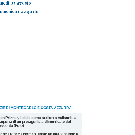
unedì 03 agosto
omenica 02 agosto
ZIE DI MONTECARLO E COSTA AZZURRA
on Prinner, il cielo come atelier: a Vallauris la
coperta di un protagonista dimenticato del
ecento (Foto)
r de France Femmes, finale ad alta tensione a