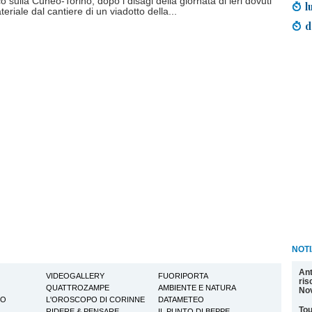
ico sulla Cuneo-Torino, dopo i disagi della giornata di ieri dovuti
l
teriale dal cantiere di un viadotto della...
d
NOTI
Ant
VIDEOGALLERY
FUORIPORTA
ris
QUATTROZAMPE
AMBIENTE E NATURA
Nov
TO
L'OROSCOPO DI CORINNE
DATAMETEO
Tou
RIDERE & PENSARE
IL PUNTO DI BEPPE