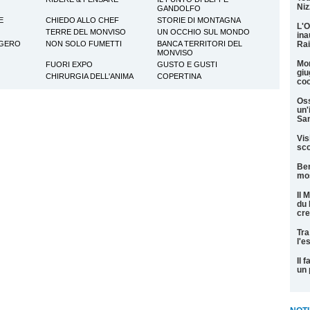
Niz
GANDOLFO
E
CHIEDO ALLO CHEF
STORIE DI MONTAGNA
L'O
TERRE DEL MONVISO
UN OCCHIO SUL MONDO
ina
GGERO
NON SOLO FUMETTI
BANCA TERRITORI DEL
Rai
MONVISO
Mon
FUORI EXPO
GUSTO E GUSTI
giu
CHIRURGIA DELL'ANIMA
COPERTINA
coo
Oss
un'
San
Vis
sco
Ber
mos
Il 
du 
cre
Tra
l'e
Il 
un 