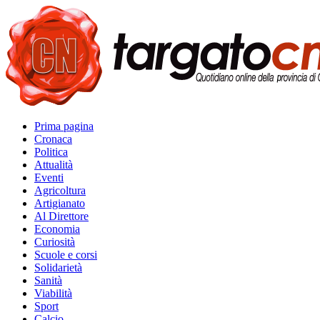
Prima pagina
Cronaca
Politica
Attualità
Eventi
Agricoltura
Artigianato
Al Direttore
Economia
Curiosità
Scuole e corsi
Solidarietà
Sanità
Viabilità
Sport
Calcio