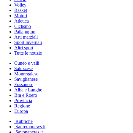
Volley
Basket
Motori
Atletica
Ciclismo
Pallapugno
Arti marziali
Sport invernali
Altri sport
Tutte le notizie
Cuneo e valli
Saluzzese
Monregalese
Saviglianese
Fossanese
Alba e Langhe
Bra e Roero
Provincia
Regione
Europa
Rubriche
Sanremonews.it
Savonanews.it