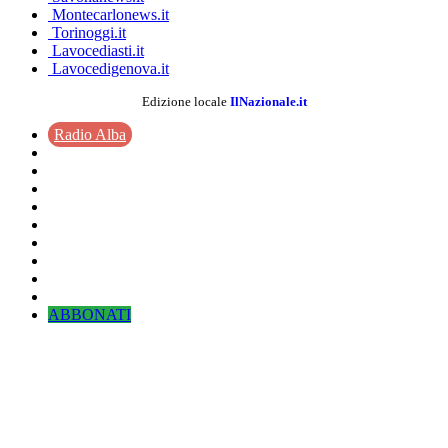
Montecarlonews.it
Torinoggi.it
Lavocediasti.it
Lavocedigenova.it
Edizione locale
IlNazionale.it
Radio Alba
ABBONATI