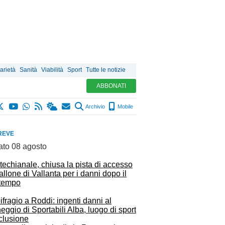
arietà
Sanità
Viabilità
Sport
Tutte le notizie
ABBONATI
Archivio
Mobile
REVE
ato 08 agosto
echianale, chiusa la pista di accesso
allone di Vallanta per i danni dopo il
tempo
fragio a Roddi: ingenti danni al
ggio di Sportabili Alba, luogo di sport
clusione