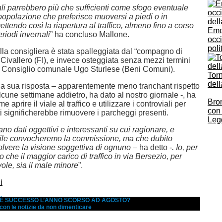
ali parrebbero più che sufficienti come sfogo eventuale
 popolazione che preferisce muoversi a piedi o in
mettendo così la riapertura al traffico, almeno fino a corso
Eme
eriodi invernali
” ha concluso Mallone.
occi
poli
lla consigliera è stata spalleggiata dal “compagno di
Civallero (FI), e invece osteggiata senza mezzi termini
 Consiglio comunale Ugo Sturlese (Beni Comuni).
Torn
dell
lla sua risposta – apparentemente meno tranchant rispetto
lcune settimane addietro, ha dato al nostro giornale -, ha
Bron
e aprire il viale al traffico e utilizzare i controviali per
con 
ti significherebbe rimuovere i parcheggi presenti.
Legg
o dati oggettivi e interessanti su cui ragionare, e
ile convocheremo la commissione, ma che dubito
olvere la visione soggettiva di ognuno
– ha detto -
. Io, per
 che il maggior carico di traffico in via Bersezio, per
ole, sia il male minore
”.
i
A È SUCCESSO L’ANNO SCORSO AD AGOSTO?
 con le notizie da non dimenticare