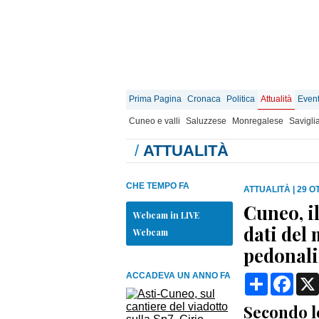
Prima Pagina
Cronaca
Politica
Attualità
Event
Cuneo e valli
Saluzzese
Monregalese
Savigli
/
ATTUALITÀ
CHE TEMPO FA
ATTUALITÀ
|
29 O
Cuneo, i
Webcam in LIVE
dati del
Webcam
pedonali
ACCADEVA UN ANNO FA
Condividi
Face
Secondo l