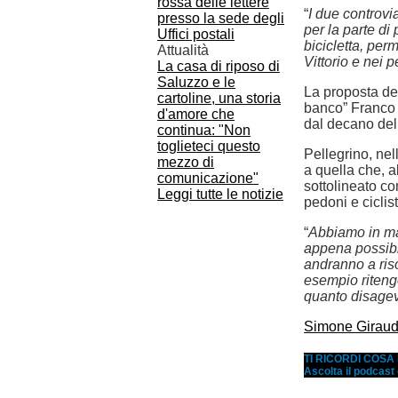
“
I due controvi
per la parte di
bicicletta, per
Attualità
Vittorio e nei p
La casa di riposo di
Saluzzo e le
La proposta de
cartoline, una storia
banco” Franco 
d'amore che
dal decano del
continua: "Non
toglieteci questo
Pellegrino, ne
mezzo di
a quella che, a
comunicazione"
sottolineato com
Leggi tutte le notizie
pedoni e ciclis
“
Abbiamo in man
appena possib
andranno a ris
esempio ritengo
quanto disagev
Simone Giraud
TI RICORDI COS
Ascolta il podcast