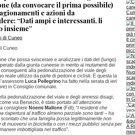
ne (da convocare il prima possibile)
ragionamenti e azioni da
Cune
cano
ere: “Dati ampi e interessanti, li
 insieme”
Il c
prim
 di Cuneo
pic
e che possa sviscerare e analizzare i dati del (lungo)
perato dalla giunta cuneese in merito ai mutamenti dei
ico conseguenti alla pedonalizzazione del viale degli
Nuov
o reale utilizzo da parte di pedoni e ciclisti. È questa la
scag
l’assessore
Luca Pellegrino
ha fatto nella serata di ieri
ind
bre) in Consiglio comunale.
lla pedonalizzazione del viale e degli annessi disagi,
In 
come via Bersezio, è stato portato all’attenzione
"Cas
la consigliere
Noemi Mallone
(FdI): “
I residenti che
ven
 riapertura al traffico almeno parziale sono tanti
– ha
 scontato che una famiglia possa legittimamente non
 di muoversi in bicicletta o con i mezzi pubblici senza per
A Ri
manere imbottigliata nel traffico
”.
minu