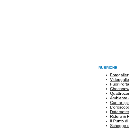
RUBRICHE
Fotogaller
Videogalle
FuoriPort
Choconew
Quattroz
Ambiente 
Confartigi
L'oroscop
Datamete
Ridere & 
Il Punto d
Schegge d