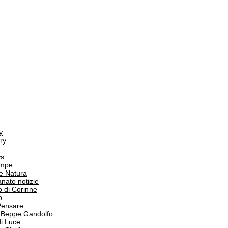
y
ry
a
s
ampe
e Natura
anato notizie
o di Corinne
o
Pensare
i Beppe Gandolfo
i Luce