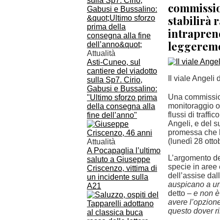
commissio
stabilirà 
intraprend
leggeremo
Attualità
Asti-Cuneo, sul
cantiere del viadotto
Il viale Angeli
sulla Sp7. Cirio,
Gabusi e Bussalino:
Una commission
"Ultimo sforzo prima
monitoraggio o
della consegna alla
flussi di traff
fine dell’anno"
Angeli, e del su
promessa che 
(lunedì 28 otto
Attualità
A Pocapaglia l’ultimo
L’argomento de
saluto a Giuseppe
specie in aree 
Criscenzo, vittima di
dell’assise dal
un incidente sulla
auspicano a una
A21
detto –
e non è
avere l’opzione
questo dover ri