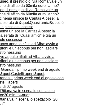
o, il prestigio di via Roma vale un
ne di affitto da 60mila euro l'anno?
inema unisce la Caritas Albese: la
a serata di "Quasi amici" è già un
colo successo
o appalto rifiuti ad Alba: avvio a
lioni e un ecobus per non lasciare
ietro nessuno
Granda il primo week end di agosto con
telli aperti"
erdì 07 agosto
ttana va in scena lo spettacolo "20
ti"