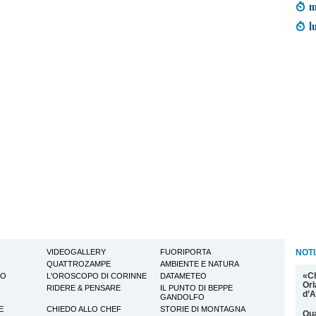
m
l
VIDEOGALLERY
FUORIPORTA
NOTI
QUATTROZAMPE
AMBIENTE E NATURA
«C
TO
L'OROSCOPO DI CORINNE
DATAMETEO
Orl
RIDERE & PENSARE
IL PUNTO DI BEPPE
d’A
GANDOLFO
E
CHIEDO ALLO CHEF
STORIE DI MONTAGNA
Qua