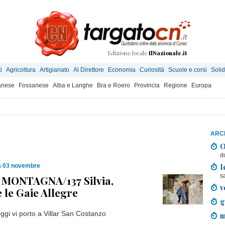
Edizione locale
IlNazionale.it
i
Agricoltura
Artigianato
Al Direttore
Economia
Curiosità
Scuole e corsi
Solid
anese
Fossanese
Alba e Langhe
Bra e Roero
Provincia
Regione
Europa
ARCH
O
d
I
 03 novembre
s
 MONTAGNA/137 Silvia,
v
e le Gaie Allegre
g
oggi vi porto a Villar San Costanzo
m