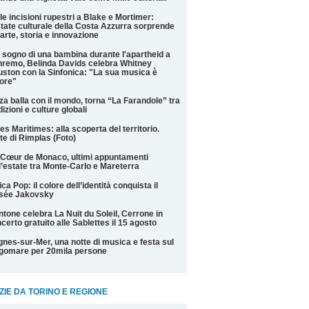
le incisioni rupestri a Blake e Mortimer:
state culturale della Costa Azzurra sorprende
 arte, storia e innovazione
 sogno di una bambina durante l'apartheid a
remo, Belinda Davids celebra Whitney
ston con la Sinfonica: "La sua musica è
ore"
za balla con il mondo, torna “La Farandole” tra
dizioni e culture globali
es Maritimes: alla scoperta del territorio.
te di Rimplas (Foto)
Cœur de Monaco, ultimi appuntamenti
l’estate tra Monte-Carlo e Mareterra
ica Pop: il colore dell’identità conquista il
sée Jakovsky
tone celebra La Nuit du Soleil, Cerrone in
certo gratuito alle Sablettes il 15 agosto
nes-sur-Mer, una notte di musica e festa sul
gomare per 20mila persone
ZIE DA TORINO E REGIONE