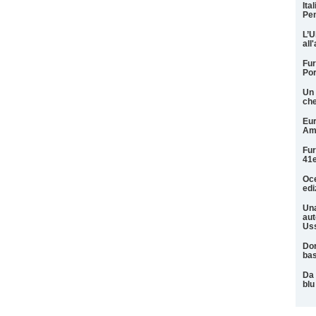
Ita
Pen
L’U
all
Fur
Por
Un 
che
Eur
Am
Fur
41e
Oce
edi
Una
aut
Uss
Dor
ba
Da 
blu