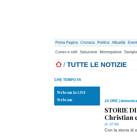
Prima Pagina
Cronaca
Politica
Attualità
Event
Cuneo e valli
Saluzzese
Monregalese
Savigli
/
TUTTE LE NOTIZIE
CHE TEMPO FA
Webcam in LIVE
Webcam
24 ORE
|
domenica
STORIE DI
Christian 
(h. 07:56)
Con la storia di 