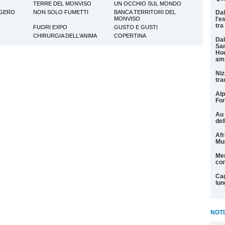
TERRE DEL MONVISO
UN OCCHIO SUL MONDO
GGERO
NON SOLO FUMETTI
BANCA TERRITORI DEL
Dal
MONVISO
l'e
tra
FUORI EXPO
GUSTO E GUSTI
CHIRURGIA DELL'ANIMA
COPERTINA
Dal
San
Hou
am
Niz
tra
Alp
For
Au 
del
Afr
Mu
Men
con
Cag
lun
NOTI