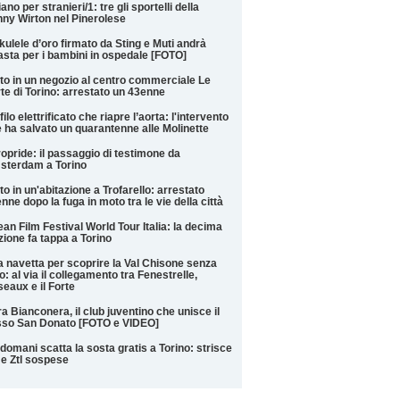
liano per stranieri/1: tre gli sportelli della
ny Wirton nel Pinerolese
kulele d’oro firmato da Sting e Muti andrà
'asta per i bambini in ospedale [FOTO]
to in un negozio al centro commerciale Le
te di Torino: arrestato un 43enne
filo elettrificato che riapre l’aorta: l'intervento
 ha salvato un quarantenne alle Molinette
opride: il passaggio di testimone da
sterdam a Torino
to in un'abitazione a Trofarello: arrestato
nne dopo la fuga in moto tra le vie della città
an Film Festival World Tour Italia: la decima
zione fa tappa a Torino
 navetta per scoprire la Val Chisone senza
o: al via il collegamento tra Fenestrelle,
eaux e il Forte
a Bianconera, il club juventino che unisce il
sso San Donato [FOTO e VIDEO]
domani scatta la sosta gratis a Torino: strisce
 e Ztl sospese