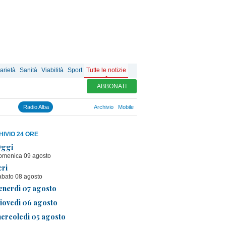
arietà
Sanità
Viabilità
Sport
Tutte le notizie
ABBONATI
Radio Alba
Archivio
Mobile
IVIO 24 ORE
ggi
omenica 09 agosto
eri
abato 08 agosto
enerdì 07 agosto
iovedì 06 agosto
ercoledì 05 agosto