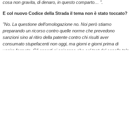
cosa non gravita, di denaro, in questo comparto… ".
E col nuovo Codice della Strada il tema non è stato toccato?
"No. La questione dell’omologazione no. Noi però stiamo
preparando un ricorso contro quelle norme che prevedono
sanzioni sino al ritiro della patente contro chi risulti aver
consumato stupefacenti non oggi, ma giorni e giorni prima di
venire fermato. Gli esperti ci spiegano che col test del capello tale
consumo si riesce a rilevare sino ai 90 giorni precedenti. Ma se ho
io fumato un spinello un mese fa, chi lo dice che oggi non sono
lucido per guidare. Una norma simile va contro la Costituzione".
Da quanto tempo si occupa di questo tema?
"L’associazione l’ho fondata quando mi sono ritirato dall’azienda di
famiglia, un calzificio e maglificio in provincia di Torino. Ho una
pensione che mi consentirebbe di giocare a golf tutti i giorni, ma
sarei impazzito, a stare con le mani in mano. Mio padre mi aveva
fatto studiare economia, io avevo la passione per la
giurisprudenza. Nel 2005 quasi per scherzo ho fondato
l’associazione, che oggi ha 55 sedi in mezza Italia. Siamo stati i