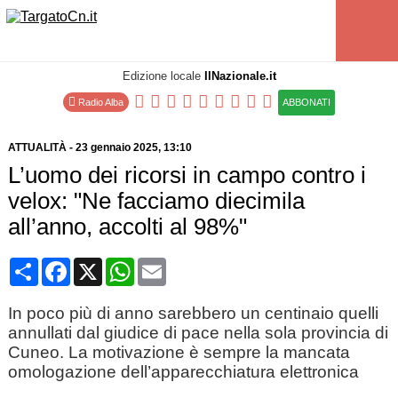
Edizione locale
IlNazionale.it
Radio Alba
ABBONATI
ATTUALITÀ
-
23 gennaio 2025
, 13:10
L’uomo dei ricorsi in campo contro i
velox: "Ne facciamo diecimila
all’anno, accolti al 98%"
Condividi
Facebook
X
WhatsApp
Email
In poco più di anno sarebbero un centinaio quelli
annullati dal giudice di pace nella sola provincia di
Cuneo. La motivazione è sempre la mancata
omologazione dell’apparecchiatura elettronica