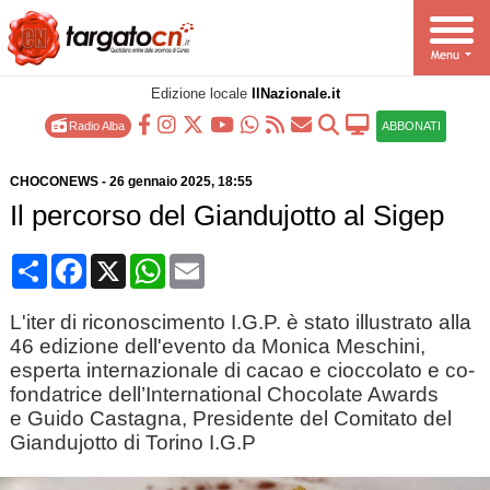
Edizione locale
IlNazionale.it
Radio Alba
ABBONATI
CHOCONEWS
-
26 gennaio 2025
, 18:55
Il percorso del Giandujotto al Sigep
Condividi
Facebook
X
WhatsApp
Email
L'iter di riconoscimento I.G.P. è stato illustrato alla
46 edizione dell'evento da Monica Meschini,
esperta internazionale di cacao e cioccolato e co-
fondatrice dell’International Chocolate Awards
e Guido Castagna, Presidente del Comitato del
Giandujotto di Torino I.G.P