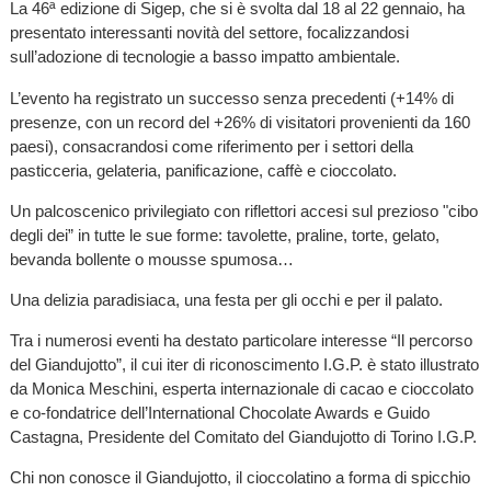
La 46ª edizione di Sigep, che si è svolta dal 18 al 22 gennaio, ha
presentato interessanti novità del settore, focalizzandosi
sull’adozione di tecnologie a basso impatto ambientale.
L’evento ha registrato un successo senza precedenti (+14% di
presenze, con un record del +26% di visitatori provenienti da 160
paesi), consacrandosi come riferimento per i settori della
pasticceria, gelateria, panificazione, caffè e cioccolato.
Un palcoscenico privilegiato con riflettori accesi sul prezioso "cibo
degli dei” in tutte le sue forme: tavolette, praline, torte, gelato,
bevanda bollente o mousse spumosa…
Una delizia paradisiaca, una festa per gli occhi e per il palato.
Tra i numerosi eventi ha destato particolare interesse “Il percorso
del Giandujotto”, il cui iter di riconoscimento I.G.P. è stato illustrato
da Monica Meschini, esperta internazionale di cacao e cioccolato
e co-fondatrice dell’International Chocolate Awards e Guido
Castagna, Presidente del Comitato del Giandujotto di Torino I.G.P.
Chi non conosce il Giandujotto, il cioccolatino a forma di spicchio