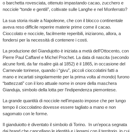
o barchetta rovesciata, ottenuto impastando cacao, zucchero e
nocciole “tonde e gentili”, coltivate sulle Langhe e nel Monferrato?
La sua storia risale a Napoleone, che con il blocco continentale
aveva reso difficile reperire materie prime come il cacao.
Cioccolato e nocciole, facilmente reperibili, iniziarono, allora, a
fondersi per la necessità di contenere i costi.
La produzione del Giandujotto è iniziata a metà dell’Ottocento, con
Pierre Paul Caffarel e Michel Prochet. La data di nascita (secondo
alcune fonti, da far risalire già al 1852) è il 1865, in occasione del
Carnevale torinese, quando i “givu”, piccoli cioccolatini fatti a
mano e incartati singolarmente per la prima volta al mondo) furono
“battezzati” con il loro attuale nome in onore della maschera
Gianduja, simbolo della lotta per l’indipendenza piemontese.
La grande quantità di nocciole nell'impasto impose che per lungo
tempo il cioccolatino dovesse essere tagliato a mano e non
sagomato con le forme.
Il gianduiotto è diventato il simbolo di Torino. In un’epoca segnata
dai brand che cancellano le identità e i legami con il territorio, in cui