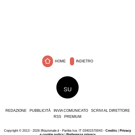
HOME
INDIETRO
SU
REDAZIONE
PUBBLICITÀ
INVIA COMUNICATO
SCRIVI AL DIRETTORE
RSS
PREMIUM
Copyright © 2013 - 2026 IlNazionale.it - Partita Iva: IT 03401570043 -
Credits
|
Privacy
e cookie policy
|
Preferenze privacy