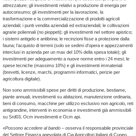
attrezzature; gli investimenti relativi a produzione di energia per
autoconsumo; gli investimenti per la lavorazione, la
trasformazione e la commercializzazione di prodotti agricoli
aziendali; i punti vendita aziendali ed extraziendali; le coltivazioni
agrarie poliennali (no pioppeti); gli investimenti nel settore apistico;
i sistemi antigelo e antibrina; le recinzioni fisse a protezione dalla
fauna; l’acquisto di terreni (solo se sedimi d’opera e appezzamenti
interclusi in azienda per un max del 10% della spesa totale); gli
investimenti per adeguamento a nuove norme entro i 24 mesi; le
spese tecniche (massimo 10%) e gli investimenti immateriali
(brevetti, licenze, marchi, programmi informatici, perizie per
agricoltura digitale).
Non sono ammissibili spese per diritti di produzione, bestiame,
piante annuali, investimenti su abitazioni, manutenzione ordinaria,
beni di consumo, macchine per utilizzo esclusivo non agricolo, reti
antigrandine, interventi in economia e investimenti già ammissibili
su Srd03, Ocm investimenti e Ocm api.
«Possono accedere al bando
– osserva il responsabile provinciale
del Settore Finanza agevolata di Cia Agricoltori italiani di Cuneo,