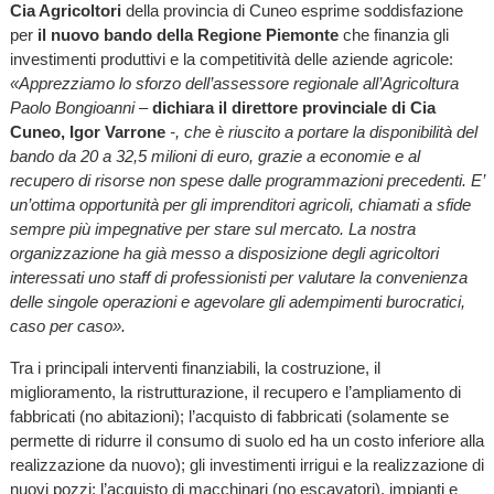
Cia Agricoltori
della provincia di Cuneo esprime soddisfazione
per
il nuovo bando della Regione Piemonte
che finanzia gli
investimenti produttivi e la competitività delle aziende agricole:
«Apprezziamo lo sforzo dell’assessore regionale all’Agricoltura
Paolo Bongioanni –
dichiara il direttore provinciale di Cia
Cuneo, Igor Varrone
-, che è riuscito a portare la disponibilità del
bando da 20 a 32,5 milioni di euro, grazie a economie e al
recupero di risorse non spese dalle programmazioni precedenti. E’
un’ottima opportunità per gli imprenditori agricoli, chiamati a sfide
sempre più impegnative per stare sul mercato. La nostra
organizzazione ha già messo a disposizione degli agricoltori
interessati uno staff di professionisti per valutare la convenienza
delle singole operazioni e agevolare gli adempimenti burocratici,
caso per caso».
Tra i principali interventi finanziabili, la costruzione, il
miglioramento, la ristrutturazione, il recupero e l’ampliamento di
fabbricati (no abitazioni); l’acquisto di fabbricati (solamente se
permette di ridurre il consumo di suolo ed ha un costo inferiore alla
realizzazione da nuovo); gli investimenti irrigui e la realizzazione di
nuovi pozzi; l’acquisto di macchinari (no escavatori), impianti e