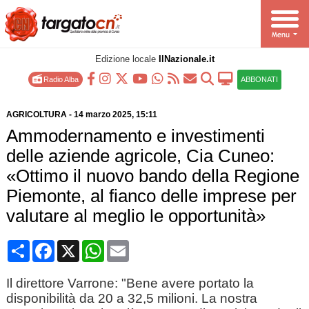
Edizione locale
IlNazionale.it
Radio Alba
ABBONATI
AGRICOLTURA
-
14 marzo 2025
, 15:11
Ammodernamento e investimenti
delle aziende agricole, Cia Cuneo:
«Ottimo il nuovo bando della Regione
Piemonte, al fianco delle imprese per
valutare al meglio le opportunità»
Condividi
Facebook
X
WhatsApp
Email
Il direttore Varrone: "Bene avere portato la
disponibilità da 20 a 32,5 milioni. La nostra