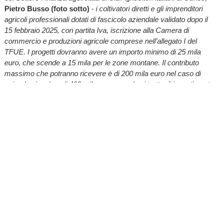
Pietro Busso (foto sotto)
-
i coltivatori diretti e gli imprenditori
agricoli professionali dotati di fascicolo aziendale validato dopo il
15 febbraio 2025,
con partita Iva, iscrizione alla Camera di
commercio e produzioni agricole comprese nell’allegato I del
TFUE. I progetti dovranno avere un importo minimo di 25 mila
euro, che scende a 15 mila per le zone montane. Il contributo
massimo che potranno ricevere è di 200 mila euro nel caso di
azienda singola e di 400 mila euro quando si tratta di investimento
collettivo. Il contributo coprirà in media il 40 per cento della spesa,
spingendosi al 50 per cento per i progetti di giovani o in montagna
e fino al 60 per cento per i progetti di giovani agricoltori in zona
montana. Vanno realizzati almeno il 50 per cento dei lavori
ammessi e non sono ammissibili gli interventi avviati
precedentemente la trasmissione della domanda, ad eccezione
degli “studi di fattibilità” e dei lavori di preparazione nei 24 mesi
precedenti. Quanto alle caratteristiche richieste per i macchinari
innovativi, i prezziari e i criteri di calcolo dei punteggi, conviene
che vengano valutati anticipatamente dalle singole aziende
agricole».