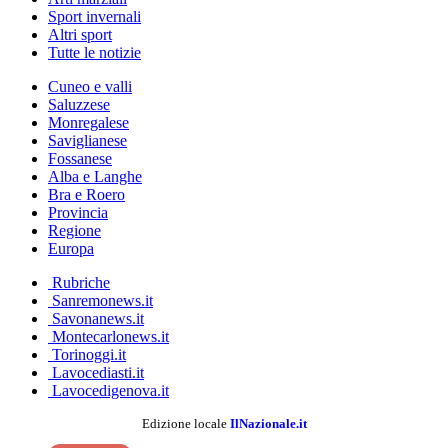
Sport invernali
Altri sport
Tutte le notizie
Cuneo e valli
Saluzzese
Monregalese
Saviglianese
Fossanese
Alba e Langhe
Bra e Roero
Provincia
Regione
Europa
Rubriche
Sanremonews.it
Savonanews.it
Montecarlonews.it
Torinoggi.it
Lavocediasti.it
Lavocedigenova.it
Edizione locale
IlNazionale.it