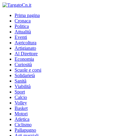
Prima pagina
Cronaca
Politica
Attualità
Eventi
Agricoltura
Artigianato
Al Direttore
Economia
Curiosità
Scuole e corsi
Solidarietà
Sanità
Viabilità
Sport
Calcio
Volley
Basket
Motori
Atletica
Ciclismo
Pallapugno
Arti marziali