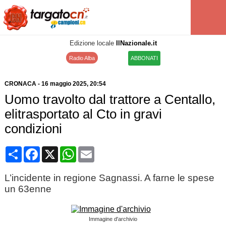
Edizione locale
IlNazionale.it
Radio Alba
ABBONATI
CRONACA
-
16 maggio 2025
, 20:54
Uomo travolto dal trattore a Centallo,
elitrasportato al Cto in gravi
condizioni
Condividi
Facebook
X
WhatsApp
Email
L’incidente in regione Sagnassi. A farne le spese
un 63enne
Immagine d'archivio