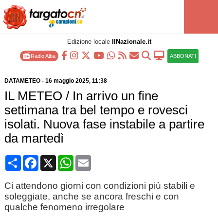
Edizione locale
IlNazionale.it
Radio Alba
ABBONATI
DATAMETEO
-
16 maggio 2025
, 11:38
IL METEO / In arrivo un fine
settimana tra bel tempo e rovesci
isolati. Nuova fase instabile a partire
da martedì
Condividi
Facebook
X
WhatsApp
Email
Ci attendono giorni con condizioni più stabili e
soleggiate, anche se ancora freschi e con
qualche fenomeno irregolare