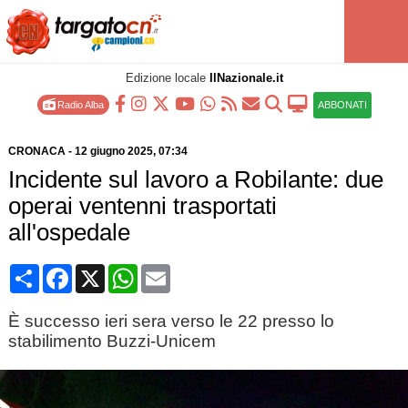
Edizione locale
IlNazionale.it
Radio Alba
ABBONATI
CRONACA
-
12 giugno 2025
, 07:34
Incidente sul lavoro a Robilante: due
operai ventenni trasportati
all'ospedale
Condividi
Facebook
X
WhatsApp
Email
È successo ieri sera verso le 22 presso lo
stabilimento Buzzi-Unicem