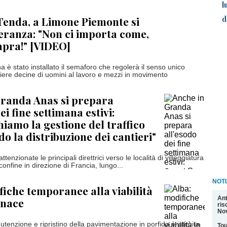
l
d
Tenda, a Limone Piemonte si
eranza: "Non ci importa come,
apra!" [VIDEO]
a è stato installato il semaforo che regolerà il senso unico
ntiere decine di uomini al lavoro e mezzi in movimento
Granda Anas si prepara
ei fine settimana estivi:
hiamo la gestione del traffico
o la distribuzione dei cantieri"
tenzionate le principali direttrici verso le località di villeggiatura
 confine in direzione di Francia, lungo...
NOTI
fiche temporanee alla viabilità
Ant
inace
ris
Nov
utenzione e ripristino della pavimentazione in porfido è istituita
Tou