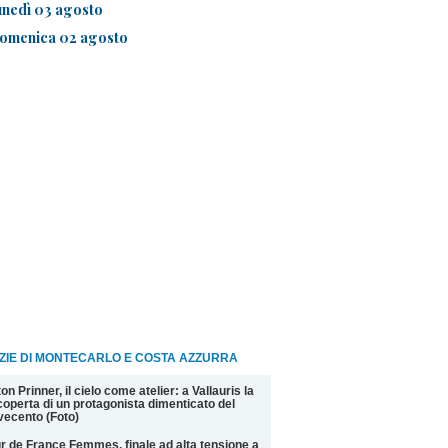
unedì 03 agosto
omenica 02 agosto
ZIE DI MONTECARLO E COSTA AZZURRA
on Prinner, il cielo come atelier: a Vallauris la
coperta di un protagonista dimenticato del
ecento (Foto)
r de France Femmes, finale ad alta tensione a