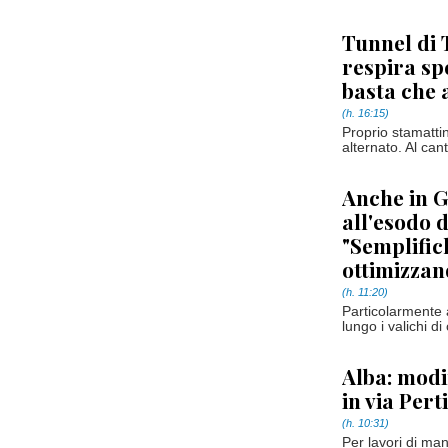
Tunnel di 
respira sp
basta che 
(h. 16:15)
Proprio stamattin
alternato. Al ca
Anche in 
all'esodo d
"Semplific
ottimizzand
(h. 11:20)
Particolarmente at
lungo i valichi di
Alba: modi
in via Pert
(h. 10:31)
Per lavori di man