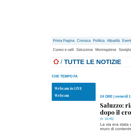
Prima Pagina
Cronaca
Politica
Attualità
Event
Cuneo e valli
Saluzzese
Monregalese
Savigli
/
TUTTE LE NOTIZIE
CHE TEMPO FA
Webcam in LIVE
Webcam
24 ORE
|
venerdì 1
Saluzzo: r
dopo il cro
(h. 16:45)
La via era stata 
muro di contenime