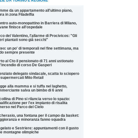
ZIE DA TORINO E REGIONE
mme da un appartamento all'ultimo piano,
ra in zona Filadelfia
ntro auto-monopattino in Barriera di Milano,
vane finisce all'ospedale
co del Valentino, l'allarme di Procivicos: "Gli
eri piantati sono già secchi"
eo: un po' di temporali nel fine settimana, ma
do sempre presente
to al Cto il pensionato di 71 anni ustionato
l'incendio di corso De Gasperi
enziato delegato sindacale, scatta lo sciopero
 supermercati Mito Retail
gge alla mamma e si tuffa nel laghetto,
merciante salva un bimbo di 6 anni
collina di Pino si rilancia verso lo spazio:
ualificazione per l'ex impianto di risalita
erso nel Parco del Cielo
cherasio, una fontana per il campo da basket:
gioranza e minoranza fanno squadra
gelato e Sestriere: appuntamenti con il gusto
le montagne olimpiche