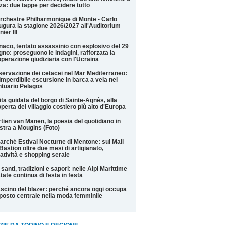
za: due tappe per decidere tutto
rchestre Philharmonique di Monte - Carlo
ugura la stagione 2026/2027 all'Auditorium
nier III
aco, tentato assassinio con esplosivo del 29
gno: proseguono le indagini, rafforzata la
perazione giudiziaria con l'Ucraina
ervazione dei cetacei nel Mar Mediterraneo:
imperdibile escursione in barca a vela nel
tuario Pelagos
ita guidata del borgo di Sainte-Agnès, alla
perta del villaggio costiero più alto d'Europa
tien van Manen, la poesia del quotidiano in
tra a Mougins (Foto)
Marché Estival Nocturne di Mentone: sul Mail
Bastion oltre due mesi di artigianato,
atività e shopping serale
 santi, tradizioni e sapori: nelle Alpi Marittime
state continua di festa in festa
fascino del blazer: perché ancora oggi occupa
posto centrale nella moda femminile