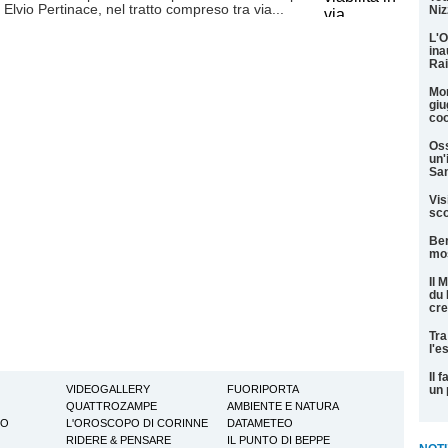
a Elvio Pertinace, nel tratto compreso tra via...
Niz
L'O
ina
Rai
Mon
giu
coo
Oss
un'
San
Vis
sco
Ber
mos
Il 
du 
cre
Tra
l'e
Il 
VIDEOGALLERY
FUORIPORTA
un 
QUATTROZAMPE
AMBIENTE E NATURA
TO
L'OROSCOPO DI CORINNE
DATAMETEO
RIDERE & PENSARE
IL PUNTO DI BEPPE