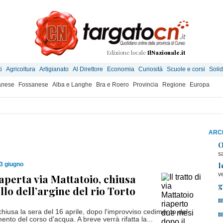
Edizione locale
IlNazionale.it
i
Agricoltura
Artigianato
Al Direttore
Economia
Curiosità
Scuole e corsi
Solid
anese
Fossanese
Alba e Langhe
Bra e Roero
Provincia
Regione
Europa
ARCH
O
s
I
3 giugno
v
iaperta via Mattatoio, chiusa
g
llo dell’argine del rio Torto
m
chiusa la sera del 16 aprile, dopo l'improvviso cedimento del
m
nto del corso d'acqua. A breve verrà rifatta la...