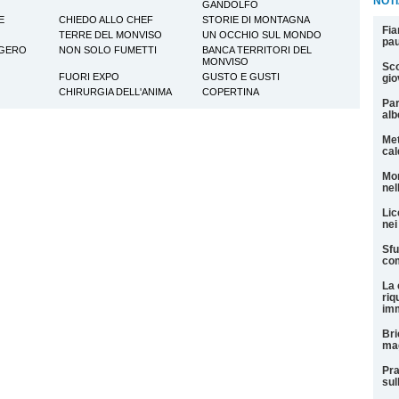
NOTI
GANDOLFO
E
CHIEDO ALLO CHEF
STORIE DI MONTAGNA
Fia
TERRE DEL MONVISO
UN OCCHIO SUL MONDO
pau
GGERO
NON SOLO FUMETTI
BANCA TERRITORI DEL
MONVISO
Sco
FUORI EXPO
GUSTO E GUSTI
gio
CHIRURGIA DELL'ANIMA
COPERTINA
Par
alb
Met
cal
Mor
nel
Lic
nei
Sfu
com
La 
riq
imm
Bri
mag
Pra
sul