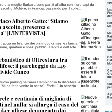
spe
 e la moglie Barbara sono partiti all'alba con i loro capi da
pascoli di Moliére, in Francia, passando per il colle...
Lau
Fes
des
indaco Alberto Gatto: “Stiamo
Ecl
 ascolto, presenza e
Mar
za” [L'INTERVISTA]
Men
Pat
auj
 traccia un bilancio dei primi dodici mesi e rilancia: “Più
Lab
one, quartieri e spazi pubblici. Capitale dell’Arte...
sot
Bel
rbanistico di Oltrestura tra
Est
Mo
difese: il parcheggio da 449
divide Cuneo
Can
Cha
med
nuovo parking nell'area Campidoglio fa discutere la politica
Suc
 “Mi ha fatto venire lo schifo”. Enrici: “Un servizio...
per
Alp
ele e centinaia di migliaia di
Rim
i nel nulla: si allarga il caso del
nker albese denunciato dai