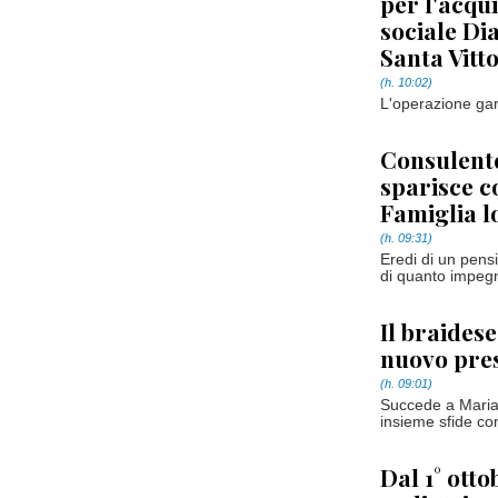
per l'acqu
sociale Dia
Santa Vitt
(h. 10:02)
L'operazione gar
Consulente
sparisce c
Famiglia l
(h. 09:31)
Eredi di un pens
di quanto impegn
Il braides
nuovo pres
(h. 09:01)
Succede a Marian
insieme sfide co
Dal 1° ott