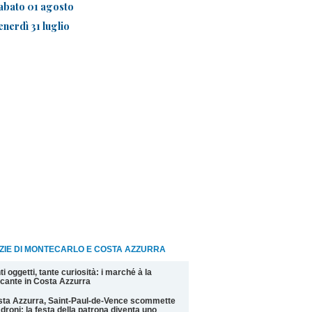
abato 01 agosto
enerdì 31 luglio
ZIE DI MONTECARLO E COSTA AZZURRA
ti oggetti, tante curiosità: i marché à la
cante in Costa Azzurra
ta Azzurra, Saint-Paul-de-Vence scommette
 droni: la festa della patrona diventa uno