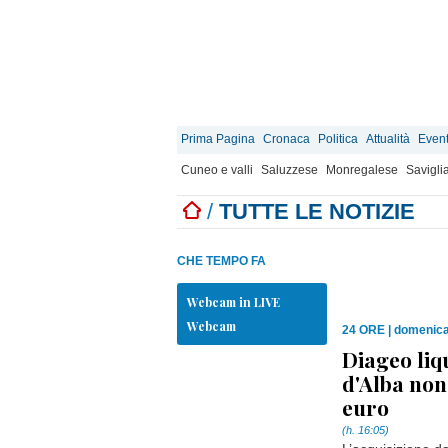
Prima Pagina
Cronaca
Politica
Attualità
Event
Cuneo e valli
Saluzzese
Monregalese
Savigli
/
TUTTE LE NOTIZIE
CHE TEMPO FA
Webcam in LIVE
Webcam
24 ORE
|
domenica
Diageo liqu
d'Alba nono
euro
(h. 16:05)