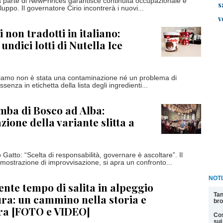
a parte di NewPrinces garantisce continuità occupazionale e
s
iluppo. Il governatore Cirio incontrerà i nuovi...
v
 non tradotti in italiano:
undici lotti di Nutella Ice
chiamo non è stata una contaminazione né un problema di
senza in etichetta della lista degli ingredienti...
ba di Bosco ad Alba:
zione della variante slitta a
o Gatto: “Scelta di responsabilità, governare è ascoltare”. Il
imostrazione di improvvisazione, si apra un confronto...
NOTI
nte tempo di salita in alpeggio
Tan
tura: un cammino nella storia e
bro
ura [FOTO e VIDEO]
Cos
sui