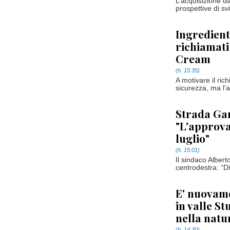
L’acquisizione d
prospettive di sv
Ingredienti
richiamati 
Cream
(h. 15:35)
A motivare il ri
sicurezza, ma l’as
Strada Gam
"L'approva
luglio"
(h. 15:01)
Il sindaco Albert
centrodestra: “D
E' nuovame
in valle S
nella nat
(h. 14:30)