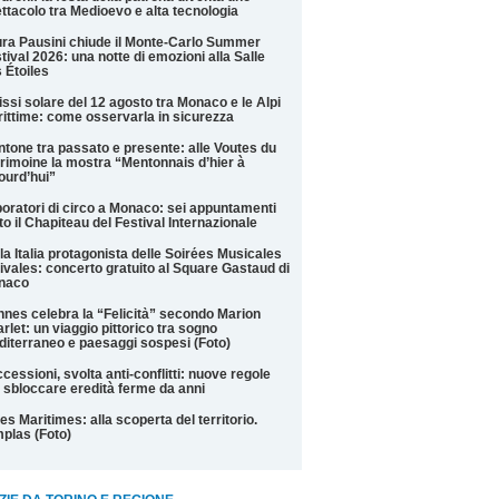
ttacolo tra Medioevo e alta tecnologia
ra Pausini chiude il Monte-Carlo Summer
tival 2026: una notte di emozioni alla Salle
 Étoiles
issi solare del 12 agosto tra Monaco e le Alpi
ittime: come osservarla in sicurezza
tone tra passato e presente: alle Voutes du
rimoine la mostra “Mentonnais d’hier à
ourd’hui”
oratori di circo a Monaco: sei appuntamenti
to il Chapiteau del Festival Internazionale
la Italia protagonista delle Soirées Musicales
ivales: concerto gratuito al Square Gastaud di
naco
nes celebra la “Felicità” secondo Marion
rlet: un viaggio pittorico tra sogno
iterraneo e paesaggi sospesi (Foto)
cessioni, svolta anti-conflitti: nuove regole
 sbloccare eredità ferme da anni
es Maritimes: alla scoperta del territorio.
plas (Foto)