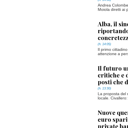
Andrea Colombero
Moiola diretti ai 
Alba, il s
riportando
concretez
(h. 14:05)
Il primo cittadino
attenzione a pers
Il futuro u
critiche e 
posti che 
(h. 13:30)
La proposta del 
locale. Civallero:
Nuove quer
euro sparit
private ba