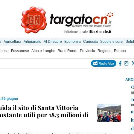
Edizione locale
IlNazionale.it
i
Agricoltura
Artigianato
Al Direttore
Economia
Curiosità
Scuole e corsi
Solid
anese
Fossanese
Alba e Langhe
Bra e Roero
Provincia
Regione
Europa
Radio Alba
ARCH
O
g
I
 29 giugno
m
ida il sito di Santa Vittoria
m
stante utili per 18,3 milioni di
l
d