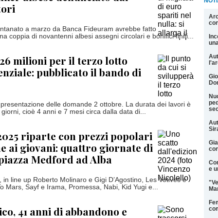
NOTI
ori
Arc
con
lontanato a marzo da Banca Fideuram avrebbe fatto
a coppia di novantenni albesi assegni circolari e bonifici finiti...
Inc
una
Aut
6 milioni per il terzo lotto
l'a
enziale: pubblicato il bando di
Gio
Don
Nuo
ped
presentazione delle domande 2 ottobre. La durata dei lavori è
sec
giorni, cioè 4 anni e 7 mesi circa dalla data di...
Aut
Si
 2025 riparte con prezzi popolari
Gia
e ai giovani: quattro giornate di
con
n piazza Medford ad Alba
Con
e u
o, in line up Roberto Molinaro e Gigi D’Agostino, Les Votives e
"Ve
o Mars, Sayf e Irama, Promessa, Nabi, Kid Yugi e...
Man
Fem
nico, 41 anni di abbandono e
com