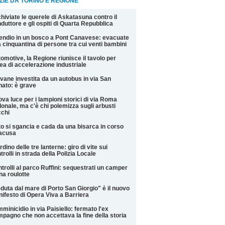
ZIE DA TORINO E REGIONE
hiviate le querele di Askatasuna contro il
duttore e gli ospiti di Quarta Repubblica
endio in un bosco a Pont Canavese: evacuate
 cinquantina di persone tra cui venti bambini
omotive, la Regione riunisce il tavolo per
rea di accelerazione industriale
vane investita da un autobus in via San
ato: è grave
va luce per i lampioni storici di via Roma
onale, ma c'è chi polemizza sugli arbusti
chi
o si sgancia e cada da una bisarca in corso
racusa
rdino delle tre lanterne: giro di vite sui
trolli in strada della Polizia Locale
trolli al parco Ruffini: sequestrati un camper
na roulotte
duta dal mare di Porto San Giorgio" è il nuovo
ifesto di Opera Viva a Barriera
minicidio in via Paisiello: fermato l'ex
pagno che non accettava la fine della storia