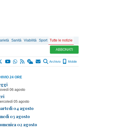
arietà
Sanità
Viabilità
Sport
Tutte le notizie
ABBONATI
Archivio
Mobile
IVIO 24 ORE
ggi
iovedì 06 agosto
eri
ercoledì 05 agosto
artedì 04 agosto
unedì 03 agosto
omenica 02 agosto