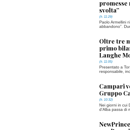
promesse m
svolta”
(h. 11:29)
Paolo Armellini r
abbandono”. Dura
Oltre tre m
primo bilan
Langhe Mo
(h. 11:05)
Presentato a Tor
responsabile, inc
Campari ve
Gruppo Caf
(h. 10:32)
Nei giorni in cui 
d’Alba passa di 
NewPrince