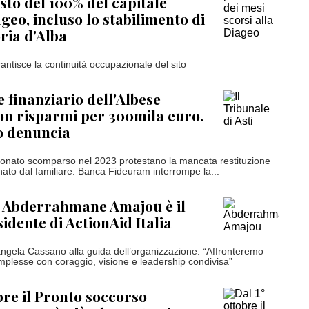
isto del 100% del capitale
geo, incluso lo stabilimento di
oria d'Alba
antisce la continuità occupazionale del sito
 finanziario dell'Albese
on risparmi per 300mila euro.
o denuncia
ionato scomparso nel 2023 protestano la mancata restituzione
ato dal familiare. Banca Fideuram interrompe la...
e Abderrahmane Amajou è il
idente di ActionAid Italia
gela Cassano alla guida dell’organizzazione: “Affronteremo
mplesse con coraggio, visione e leadership condivisa”
obre il Pronto soccorso