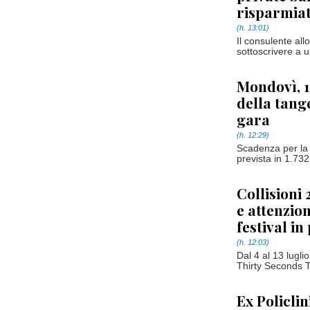
risparmiat
(h. 13:01)
Il consulente al
sottoscrivere a un
Mondovì, 12
della tang
gara
(h. 12:29)
Scadenza per la 
prevista in 1.732 
Collisioni
e attenzion
festival i
(h. 12:03)
Dal 4 al 13 lugli
Thirty Seconds T
Ex Policli