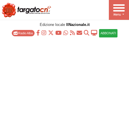
Edizione locale
IlNazionale.it
Radio Alba
ABBONATI