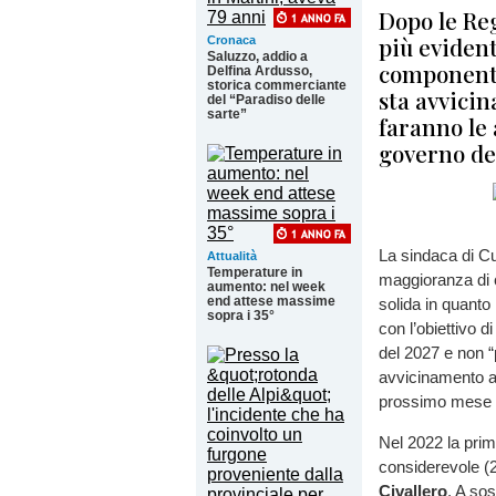
Dopo le Re
più eviden
Cronaca
Saluzzo, addio a
componenti
Delfina Ardusso,
storica commerciante
sta avvici
del “Paradiso delle
sarte”
faranno le 
governo del
La sindaca di C
Attualità
Temperature in
maggioranza di 
aumento: nel week
end attese massime
solida in quanto 
sopra i 35°
con l’obiettivo d
del 2027 e non “
avvicinamento all
prossimo mese 
Nel 2022 la prima
considerevole (
Civallero
. A sos