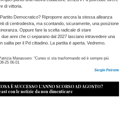
 di vittoria.
 Partito Democratico? Riproporre ancora la stessa alleanza
i di centrodestra, ma scontando, sicuramente, una posizione
minoranza. Oppure fare la scelta radicale di stare
 I due anni che ci separano dal 2027 lasciano intravedere una
in salita per il Pd cittadino. La partita è aperta. Vedremo.
atrizia Manassero: “Cuneo si sta trasformando ed è sempre più
08-25 06:01
Sergio Peirone
 COSA È SUCCESSO L’ANNO SCORSO AD AGOSTO?
cast con le notizie da non dimenticare