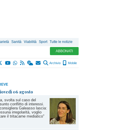
arietà
Sanità
Viabilità
Sport
Tutte le notizie
ABBONATI
Archivio
Mobile
REVE
iovedì 06 agosto
a, svolta sul caso del
sunto conflitto di interessi.
consigliera Galeasso lascia:
ssuna irregolarità, voglio
tare il tritacarne mediatico"