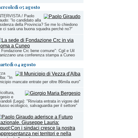
ercoledì 05 agosto
INTERVISTA / Paolo
audo: “Io candidato alla
sidenza della Provincia? Se me lo chiedono
e ci sarà una buona squadra perché no?”
 Fondazione Crc bene comune": Cgil e Uil
ganizzano una conferenza stampa a Cuneo
artedì 04 agosto
zza
lba: "In
icipio mancate entrate per oltre 86mila euro"
icoltura,
gesio e
andoli (Lega): "Rinviata entrata in vigore del
lusso ecologico, salvaguardia per il settore"