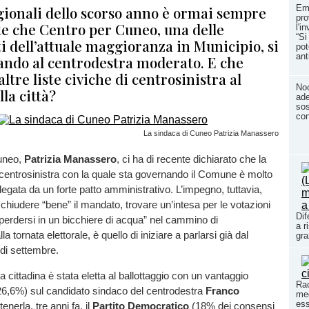
gionali dello scorso anno è ormai sempre
Eme
pr
te che Centro per Cuneo, una delle
l'i
“Si
 dell’attuale maggioranza in Municipio, si
pot
ant
nando al centrodestra moderato. E che
altre liste civiche di centrosinistra al
Noc
la città?
ade
sos
con
La sindaca di Cuneo Patrizia Manassero
uneo,
Patrizia Manassero
, ci ha di recente dichiarato che la
centrosinistra con la quale sta governando il Comune è molto
legata da un forte patto amministrativo. L’impegno, tuttavia,
i chiudere “bene” il mandato, trovare un’intesa per le votazioni
Dif
perdersi in un bicchiere di acqua” nel cammino di
a r
a tornata elettorale, è quello di iniziare a parlarsi già dal
gra
di settembre.
 cittadina è stata eletta al ballottaggio con un vantaggio
Rac
26,6%) sul candidato sindaco del centrodestra
Franco
meg
ess
tenerla, tre anni fa, il
Partito Democratico
(18% dei consensi