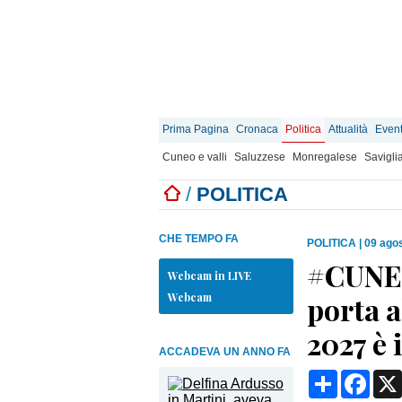
Prima Pagina
Cronaca
Politica
Attualità
Event
Cuneo e valli
Saluzzese
Monregalese
Savigli
/
POLITICA
CHE TEMPO FA
POLITICA
|
09 agos
#CUNEO:
Webcam in LIVE
Webcam
porta a
2027 è 
ACCADEVA UN ANNO FA
Condividi
Face