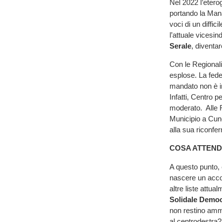
Nel 2022 l’etero
portando la Manas
voci di un diffic
l’attuale vicesi
Serale
, diventa
Con le Regionali
esplose. La fede
mandato non è in
Infatti, Centro 
moderato. Alle R
Municipio a Cun
alla sua riconf
COSA ATTEND
A questo punto,
nascere un acc
altre liste attu
Solidale Democ
non restino ammal
al centrodestra?