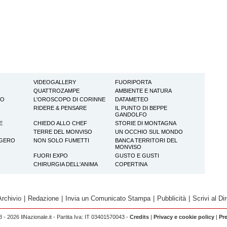
VIDEOGALLERY
FUORIPORTA
QUATTROZAMPE
AMBIENTE E NATURA
TO
L'OROSCOPO DI CORINNE
DATAMETEO
RIDERE & PENSARE
IL PUNTO DI BEPPE
GANDOLFO
E
CHIEDO ALLO CHEF
STORIE DI MONTAGNA
TERRE DEL MONVISO
UN OCCHIO SUL MONDO
GGERO
NON SOLO FUMETTI
BANCA TERRITORI DEL
MONVISO
FUORI EXPO
GUSTO E GUSTI
CHIRURGIA DELL'ANIMA
COPERTINA
Archivio
|
Redazione
|
Invia un Comunicato Stampa
|
Pubblicità
|
Scrivi al Dir
 - 2026 IlNazionale.it - Partita Iva: IT 03401570043 -
Credits
|
Privacy e cookie policy
|
Pr