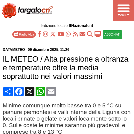
Edizione locale
IlNazionale.it
Radio Alba
ABBONATI
DATAMETEO
-
09 dicembre 2025
, 11:26
IL METEO / Alta pressione a oltranza
e temperature oltre la media
soprattutto nei valori massimi
Condividi
Facebook
X
WhatsApp
Email
Minime comunque molto basse tra 0 e 5 °C su
pianure piemontesi e valli interne della Liguria con
locali brinate o gelate e valori localmente sotto lo
0. Sulle coste le minime saranno più gradevoli e
comprese tra 8 e 13 °C