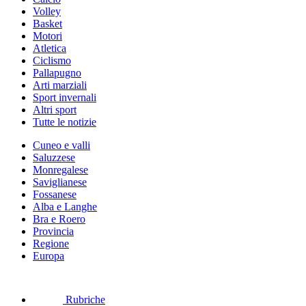
Volley
Basket
Motori
Atletica
Ciclismo
Pallapugno
Arti marziali
Sport invernali
Altri sport
Tutte le notizie
Cuneo e valli
Saluzzese
Monregalese
Saviglianese
Fossanese
Alba e Langhe
Bra e Roero
Provincia
Regione
Europa
Rubriche