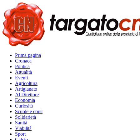
Prima pagina
Cronaca
Politica
Attualità
Eventi
Agricoltura
Artigianato
Al Direttore
Economia
Curiosità
Scuole e corsi
Solidarietà
Sanità
Viabilità
Sport
Calcio