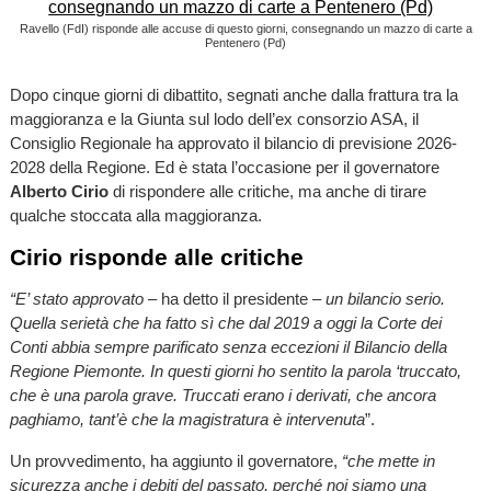
Ravello (FdI) risponde alle accuse di questo giorni, consegnando un mazzo di carte a
Pentenero (Pd)
Dopo cinque giorni di dibattito, segnati anche dalla frattura tra la
maggioranza e la Giunta sul lodo dell’ex consorzio ASA, il
Consiglio Regionale ha approvato il bilancio di previsione 2026-
2028 della Regione. Ed è stata l’occasione per il governatore
Alberto Cirio
di rispondere alle critiche, ma anche di tirare
qualche stoccata alla maggioranza.
Cirio risponde alle critiche
“E’ stato approvato
– ha detto il presidente –
un bilancio serio.
Quella serietà che ha fatto sì che dal 2019 a oggi la Corte dei
Conti abbia sempre parificato senza eccezioni il Bilancio della
Regione Piemonte. In questi giorni ho sentito la parola ‘truccato,
che è una parola grave. Truccati erano i derivati, che ancora
paghiamo, tant’è che la magistratura è intervenuta
”.
Un provvedimento, ha aggiunto il governatore,
“che mette in
sicurezza anche i debiti del passato, perché noi siamo una