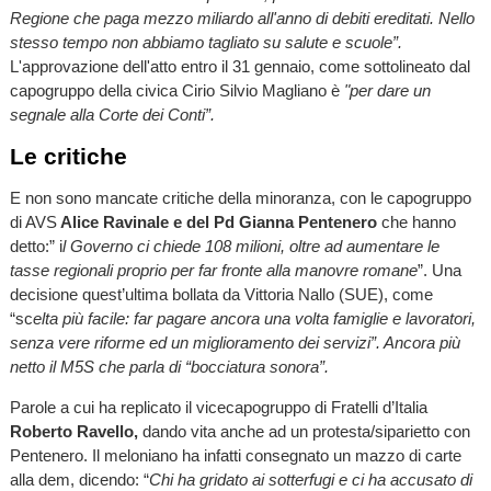
Regione che paga mezzo miliardo all'anno di debiti ereditati. Nello
stesso tempo non abbiamo tagliato su salute e scuole”.
L'approvazione dell'atto entro il 31 gennaio, come sottolineato dal
capogruppo della civica Cirio Silvio Magliano è
"per dare un
segnale alla Corte dei Conti”.
Le critiche
E non sono mancate critiche della minoranza, con le capogruppo
di AVS
Alice Ravinale e del Pd Gianna Pentenero
che hanno
detto:” i
l Governo ci chiede 108 milioni, oltre ad aumentare le
tasse regionali proprio per far fronte alla manovre romane
”. Una
decisione quest’ultima bollata da Vittoria Nallo (SUE), come
“sc
elta più facile: far pagare ancora una volta famiglie e lavoratori,
senza vere riforme ed un miglioramento dei servizi”. Ancora più
netto il M5S che parla di “bocciatura sonora”.
Parole a cui ha replicato il vicecapogruppo di Fratelli d’Italia
Roberto Ravello,
dando vita anche ad un protesta/siparietto con
Pentenero. Il meloniano ha infatti consegnato un mazzo di carte
alla dem, dicendo: “
Chi ha gridato ai sotterfugi e ci ha accusato di