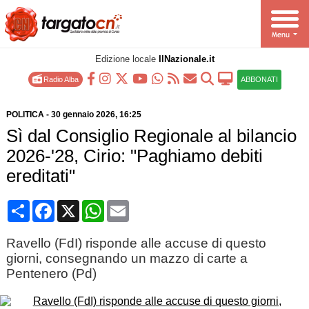
Edizione locale
IlNazionale.it
Radio Alba
ABBONATI
POLITICA
-
30 gennaio 2026
, 16:25
Sì dal Consiglio Regionale al bilancio
2026-'28, Cirio: "Paghiamo debiti
ereditati"
Condividi
Facebook
X
WhatsApp
Email
Ravello (FdI) risponde alle accuse di questo
giorni, consegnando un mazzo di carte a
Pentenero (Pd)